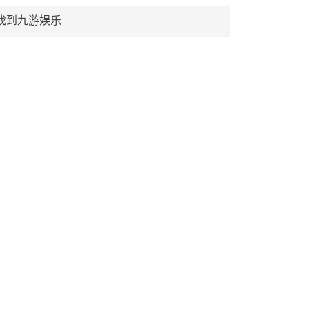
找到九游娱乐