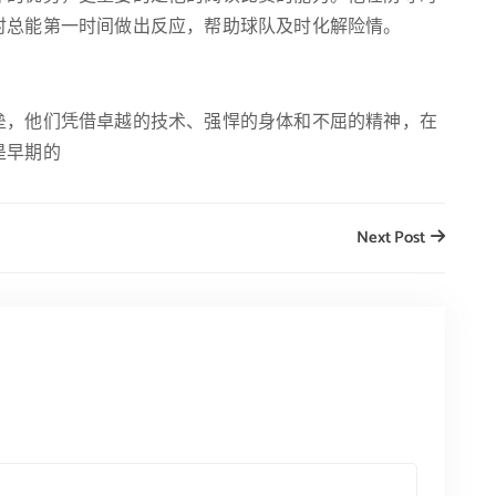
时总能第一时间做出反应，帮助球队及时化解险情。
垒，他们凭借卓越的技术、强悍的身体和不屈的精神，在
是早期的
Next Post