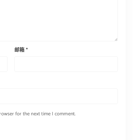
邮箱
*
browser for the next time I comment.