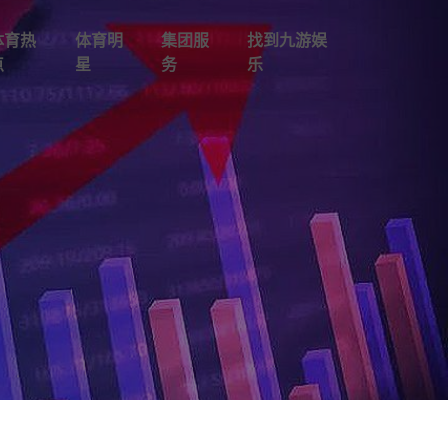
体育热
体育明
集团服
找到九游娱
点
星
务
乐