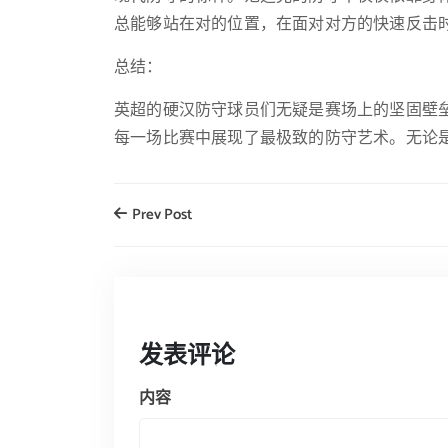
总能够站在对的位置，在面对对方的快速反击
总结：
英超的硬汉防守球员们无疑是赛场上的坚固壁
每一场比赛中展现了最极致的防守艺术。无论
Prev Post
发表评论
内容