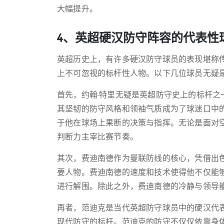
大幅提升。
4、英超硬汉防守阵容的代表性
英超历史上，有许多硬汉防守球员的表现堪称
上不可忽视的标杆性人物。以下几位球员无疑
首先，约翰·特里无疑是英超防守史上的标杆
其坚韧的防守风格和领袖气质成为了球迷口中
于他在球场上果断的决策与指挥。无论是面对
判断力主宰比赛节奏。
其次，费迪南德作为曼联防线的核心，凭借出
要人物。费迪南德的速度和技术使得他不仅能
进行解围。除此之外，费迪南德的冷静与领导
再者，范迪克是当代英超防守球员中的硬汉代
现代防守的标杆。范迪克的防守不仅仅依靠身