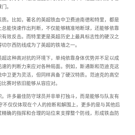
球门。
素质。比如，著名的英超铁血中卫费迪南德和特里，都是
上总能快速作出判断，不仅能够精准地断球，还能够依靠
织有效反击。而特里更是英超历史上最具标志性的硬汉之
得切尔西防线成为了英超的铁墙之一。
英超这种高对抗的环境下，单纯依靠身体优势并不足以成
迅速的判断力来应对各种局面。例如，斯通斯和范迪克这
统中卫更为灵活，但同样具备了硬汉特质。范迪克的高空
的比赛时依旧能够从容应对。
识。许多最佳防守球员并非单打独斗，而是能够与队友有
防守不仅仅体现在个人的抢断和解围上，更多的是与其他后
过精确的指挥和合理的站位来支撑整个防线，形成铁血防