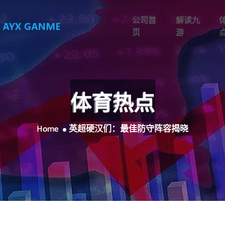
公司首
解读九
页
游
体育热点
Home
英超硬汉们：最佳防守阵容揭晓