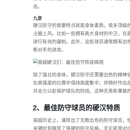
态。
九游
硬汉防守的首要特点就是身体素质。很多顶级
占据上风。比如一些拥有高大身材的中卫，在
进行有效的遏制。此外，这些球员通常拥有出
断对手的进攻。
除了强壮的身体，硬汉防守还需要出色的精神
在高强度的比赛中保持高度集中，并随时作出
并全力以赴保护球队的防线。这种无畏和果敢
2、最佳防守球员的硬汉特质
英超历史上，涌现出了无数出色的防守球员，
关键时刻展现了强硬的防守风格。无论是面对