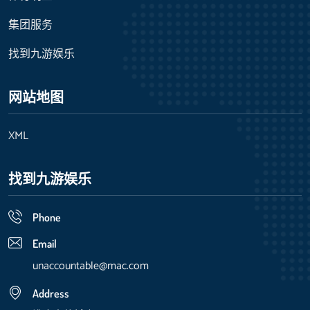
集团服务
找到九游娱乐
网站地图
XML
找到九游娱乐
Phone
Email
unaccountable@mac.com
Address