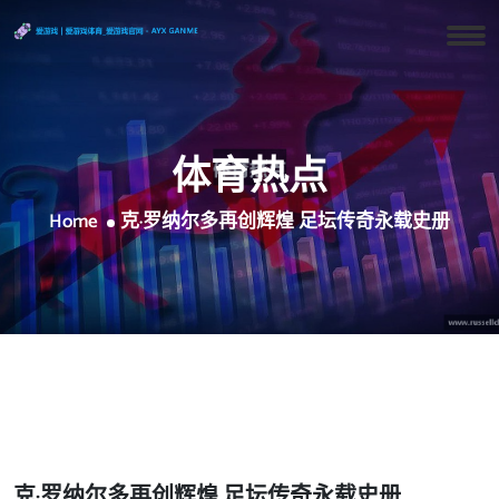
体育热点
Home
克·罗纳尔多再创辉煌 足坛传奇永载史册
克·罗纳尔多再创辉煌 足坛传奇永载史册