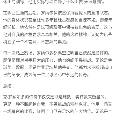
休止的训练，他用实际行动诠释了什么叫做“天道酬勤”。
在职业生涯的后期，罗纳尔多依然保持着惊人的竞技状态。
他的身体状况甚至让许多年轻球员都感到自愧不如。即使年
纪渐长，他依然在足坛顶级联赛中保持着出色的表现，这与
他对自我的严格要求息息相关。他的这种精神，无疑为后辈
树立了一个不言弃、不放弃的典范。
每一次站上赛场，罗纳尔多都渴望证明自己依然是最好的。
即使是面对对手强大的压力，他也始终不畏挑战。无论是金
球奖、欧冠，还是世界足坛其他荣誉，他都力求不断超越自
己的纪录，成为每一位足球迷心中永远的传奇。
总结：
克·罗纳尔多的传奇不仅仅是以进球数、奖杯数来衡量的，
更是一种不断超越自我、不畏挑战的精神象征。他用一场又
一场精彩的比赛，证明了自己在足坛的伟大地位。无论是个