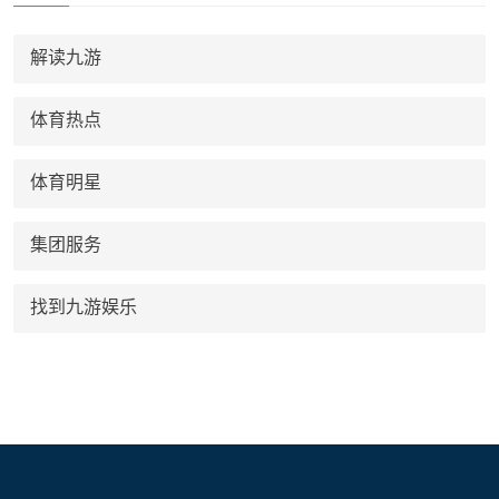
解读九游
体育热点
体育明星
集团服务
找到九游娱乐