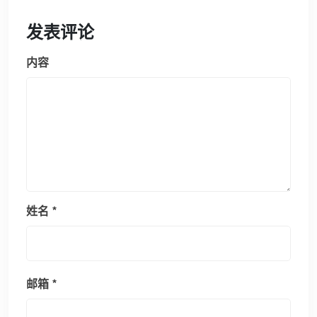
发表评论
内容
姓名
*
邮箱
*