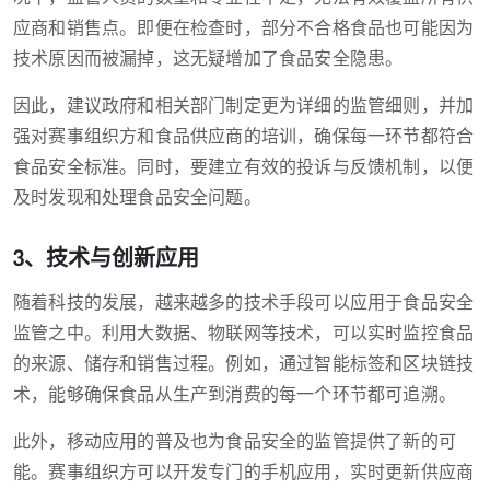
应商和销售点。即便在检查时，部分不合格食品也可能因为
技术原因而被漏掉，这无疑增加了食品安全隐患。
因此，建议政府和相关部门制定更为详细的监管细则，并加
强对赛事组织方和食品供应商的培训，确保每一环节都符合
食品安全标准。同时，要建立有效的投诉与反馈机制，以便
及时发现和处理食品安全问题。
3、技术与创新应用
随着科技的发展，越来越多的技术手段可以应用于食品安全
监管之中。利用大数据、物联网等技术，可以实时监控食品
的来源、储存和销售过程。例如，通过智能标签和区块链技
术，能够确保食品从生产到消费的每一个环节都可追溯。
此外，移动应用的普及也为食品安全的监管提供了新的可
能。赛事组织方可以开发专门的手机应用，实时更新供应商