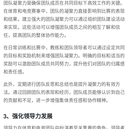
团队凝聚力是确保团队成员在共同目标下高效工作的关键。
在体育和电竞赛事中，团队的凝聚力直接影响到比赛的表现
和结果。建立强大的团队凝聚力可以通过组织团队建设活动
来实现。这些活动可以增强团队成员之间的相互了解和信
任，提高团队的整体协作能力。
在日常训练和比赛中，教练和团队领导者可以通过设定共同
的目标和奖励机制来增强团队凝聚力。明确的目标和适当的
奖励可以激励团队成员共同努力，提升他们对团队的归属感
和责任感。
此外，定期进行团队反思和总结也是提升凝聚力的有效方
法。通过回顾团队的表现和经历，团队成员能够认识到自己
的贡献和不足，进一步增强集体责任感和协作精神。
3、强化领导力发展
领导力在体育和电竞团队中扮演着至关重要的角色。领导者