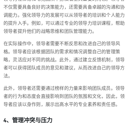
不仅需要具备良好的决策能力，还需要具备卓越的沟通和协
调能力。强化领导力的发展可以从领导者的培训和个人能力
的提升入手。例如，可以通过专业的领导力培训课程，帮助
领导者提升他们的战略思维和团队管理能力。
在实际操作中，领导者需要不断反思和改进自己的领导风
格。领导者应该根据团队的需求和情况调整自己的管理策
略，灵活应对不同的挑战。此外，通过建立反馈机制，领导
者可以获得团队成员的意见和建议，从而改进自己的领导方
法。
此外，领导者还需要通过榜样的力量来影响团队成员。领导
者的行为和态度会直接影响到团队的氛围和文化，因此，领
导者应该以身作则，展示出高水平的专业素养和责任感。
4、管理冲突与压力