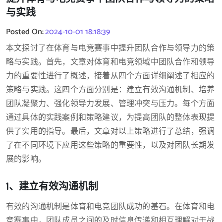
与实践
Posted On:
2024-10-01 18:18:39
本文探讨了在体育与电竞赛事中提升团队合作与领导力的策
略与实践。首先，文章对体育和电竞领域中团队合作和领导
力的重要性进行了概述，接着从四个方面详细阐述了相应的
策略与实践。这四个方面分别是：建立有效沟通机制、培养
团队凝聚力、强化领导力发展、管理冲突与压力。每个方面
通过具体的实践案例和策略建议，为提高团队的整体表现提
供了实用的指导。最后，文章对以上策略进行了总结，强调
了在不同环境下应用这些策略的重要性，以及对团队长期发
展的影响。
1、建立有效沟通机制
有效的沟通机制是体育和电竞团队成功的基石。在体育和电
竞赛事中，团队成员之间的及时信息传递和相互理解对于战