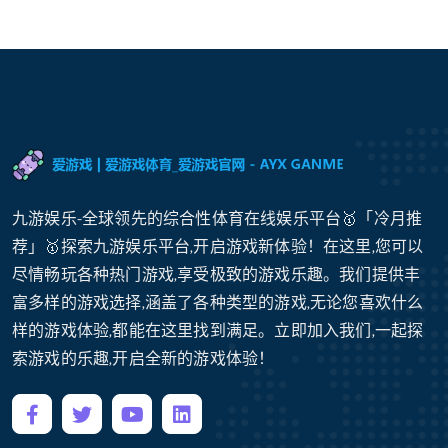
九游娱乐-全球领先的综合性体育在线娱乐平台🥇「冷月推
荐」🥇探索九游娱乐平台,开启游戏新体验！在这里,您可以
尽情畅玩各种热门游戏,享受极致的游戏乐趣。我们提供丰
富多样的游戏选择,涵盖了各种类型的游戏,无论您喜欢什么
样的游戏体验,都能在这里找到满足。立即加入我们,一起探
索游戏的乐趣,开启全新的游戏体验！