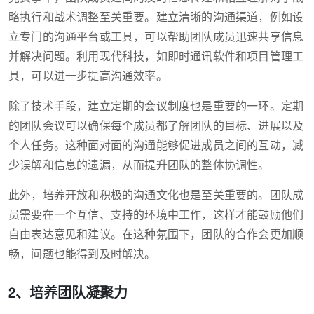
略执行和战术调整至关重要。建立清晰的沟通渠道，例如设
立专门的沟通平台或工具，可以帮助团队成员迅速共享信息
并解决问题。利用现代科技，如即时通讯软件和项目管理工
具，可以进一步提高沟通效率。
除了技术手段，建立定期的会议制度也是重要的一环。定期
的团队会议可以确保每个成员都了解团队的目标、进展以及
个人任务。这种面对面的沟通能够促进成员之间的互动，减
少误解和信息的遗漏，从而提升团队的整体协调性。
此外，培养开放和积极的沟通文化也是至关重要的。团队成
员需要在一个互信、支持的环境中工作，这样才能鼓励他们
自由表达意见和建议。在这种氛围下，团队的合作会更加顺
畅，问题也能得到及时解决。
2、培养团队凝聚力