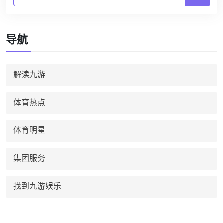
导航
解读九游
体育热点
体育明星
集团服务
找到九游娱乐