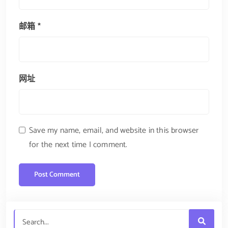
邮箱
*
网址
Save my name, email, and website in this browser
for the next time I comment.