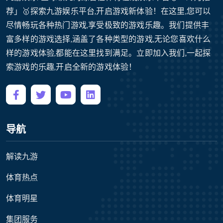
荐」🥇探索九游娱乐平台,开启游戏新体验！在这里,您可以
尽情畅玩各种热门游戏,享受极致的游戏乐趣。我们提供丰
富多样的游戏选择,涵盖了各种类型的游戏,无论您喜欢什么
样的游戏体验,都能在这里找到满足。立即加入我们,一起探
索游戏的乐趣,开启全新的游戏体验！
导航
解读九游
体育热点
体育明星
集团服务