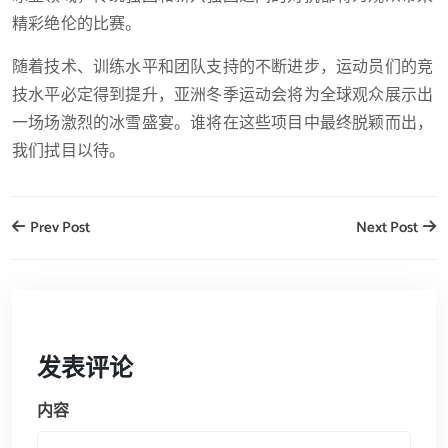
精彩绝伦的比赛。
随着技术、训练水平和团队支持的不断进步，运动员们的竞
技水平必定得到提升，亚洲冬季运动会将为全球观众展示出
一场场激烈的冰雪盛宴。谁将在这些项目中最终脱颖而出，
我们拭目以待。
Prev Post
Next Post
发表评论
内容