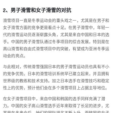
2、男子滑雪和女子滑雪的对抗
滑雪项目一直是冬季运动会的重头戏之一，尤其是在男子和
女子滑雪方面的竞争更是看点十足。在男子滑雪中，年轻一
代的滑雪运动员逐渐崭露头角，尤其是来自中国和日本的选
手。中国的男子滑雪队通过冬季项目的综合发展，特别是在
高山滑雪和自由式滑雪项目中的突破，有望成为亚洲冬季运
动会的亮点。
与此相对，传统滑雪强国日本的男子滑雪运动员也具有不小
的竞争优势。日本的滑雪培训系统早已建立起来，并且拥有
世界级的教练和技术支持。加之日本选手在滑雪技巧和稳定
性上的优势，预计他们会在多个滑雪项目上占据主导地位。
在女子滑雪项目中，来自中国和韩国的选手同样充满了潜
力。中国的女子高山滑雪选手近年来取得了长足的进步，尤