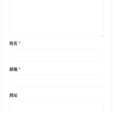
姓名
*
邮箱
*
网址