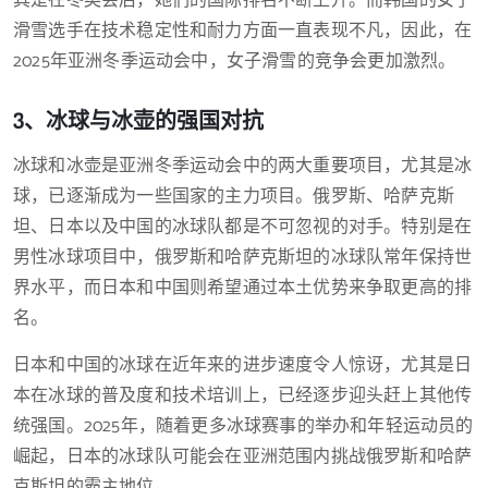
其是在冬奥会后，她们的国际排名不断上升。而韩国的女子
滑雪选手在技术稳定性和耐力方面一直表现不凡，因此，在
2025年亚洲冬季运动会中，女子滑雪的竞争会更加激烈。
3、冰球与冰壶的强国对抗
冰球和冰壶是亚洲冬季运动会中的两大重要项目，尤其是冰
球，已逐渐成为一些国家的主力项目。俄罗斯、哈萨克斯
坦、日本以及中国的冰球队都是不可忽视的对手。特别是在
男性冰球项目中，俄罗斯和哈萨克斯坦的冰球队常年保持世
界水平，而日本和中国则希望通过本土优势来争取更高的排
名。
日本和中国的冰球在近年来的进步速度令人惊讶，尤其是日
本在冰球的普及度和技术培训上，已经逐步迎头赶上其他传
统强国。2025年，随着更多冰球赛事的举办和年轻运动员的
崛起，日本的冰球队可能会在亚洲范围内挑战俄罗斯和哈萨
克斯坦的霸主地位。