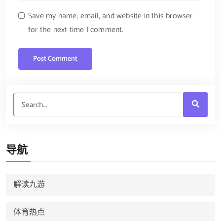
Save my name, email, and website in this browser
for the next time I comment.
导航
解读九游
体育热点