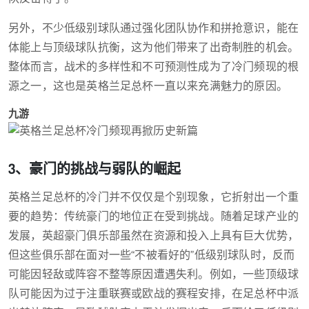
另外，不少低级别球队通过强化团队协作和拼抢意识，能在
体能上与顶级球队抗衡，这为他们带来了出奇制胜的机会。
整体而言，战术的多样性和不可预测性成为了冷门频现的根
源之一，这也是英格兰足总杯一直以来充满魅力的原因。
九游
3、豪门的挑战与弱队的崛起
英格兰足总杯的冷门并不仅仅是个别现象，它折射出一个重
要的趋势：传统豪门的地位正在受到挑战。随着足球产业的
发展，英超豪门俱乐部虽然在资源和投入上具有巨大优势，
但这些俱乐部在面对一些“不被看好的”低级别球队时，反而
可能因轻敌或阵容不整等原因遭遇失利。例如，一些顶级球
队可能因为过于注重联赛或欧战的赛程安排，在足总杯中派