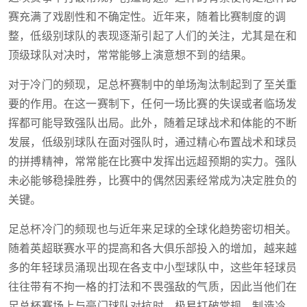
赛充满了戏剧性和不确定性。近年来，随着比赛制度的调
整，低级别球队的表现逐渐引起了人们的关注，尤其是在和
顶级球队对决时，常常能够上演意想不到的结果。
对于冷门的频现，足总杯赛制中的单场淘汰制起到了至关重
要的作用。在这一赛制下，任何一场比赛的失误或者临场发
挥都可能导致强队出局。此外，随着足球战术和体能的不断
发展，低级别球队在面对强队时，通过精心布置战术和球员
的拼搏精神，常常能在比赛中发挥出远超预期的实力。强队
未必能够稳操胜券，比赛中的偶然因素经常成为决定胜负的
关键。
足总杯冷门的频现也与近年来足球的全球化趋势密切相关。
随着英超联赛水平的提高和各大俱乐部投入的增加，越来越
多的年轻球员涌现出现在各支中小型球队中，这些年轻球员
往往带有不拘一格的打法和不畏强敌的气质，因此当他们在
足总杯赛场上与豪门球队对抗时，极易打破常规，制造冷