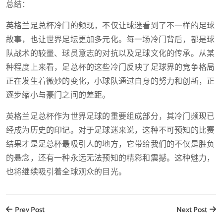
总结：
英格兰足总杯冷门的频现，不仅让球迷看到了不一样的足球
故事，也让世界足坛更加多元化。每一场冷门背后，都是球
队战术的较量、球员意志的对抗以及足球文化的传承。从某
种程度上来看，足总杯的这些冷门反映了足球界的竞争格局
正在发生着微妙的变化，小球队通过自身的努力和创新，正
逐步缩小与豪门之间的差距。
英格兰足总杯作为世界足球的重要组成部分，其冷门频现已
经成为历史的印记。对于足球迷来说，这种不可预知的比赛
结果才是足总杯最吸引人的地方，它带给我们的不仅是胜负
的悬念，还有一种永远无法预知的精彩和震撼。这种魅力，
也将继续吸引着全球观众的目光。
Prev Post
Next Post