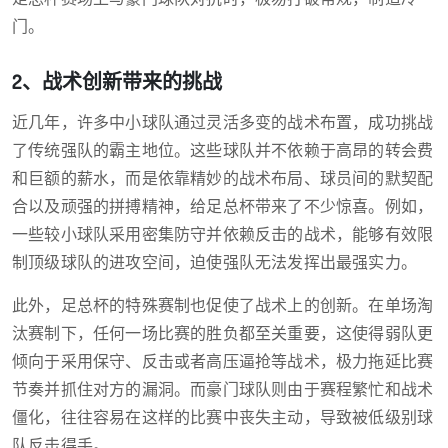
门。
2、战术创新带来的挑战
近几年，许多中小球队通过灵活多变的战术布置，成功挑战
了传统强队的霸主地位。这些球队并不依赖于高昂的转会费
和巨额的薪水，而是依靠精妙的战术布局、球员间的默契配
合以及顽强的拼搏精神，给足总杯带来了不少惊喜。例如，
一些较小球队采用密集防守并依赖反击的战术，能够有效限
制顶级球队的进攻空间，迫使强队无法发挥出最强实力。
此外，足总杯的特殊赛制也促使了战术上的创新。在单场淘
汰赛制下，任何一场比赛的胜负都至关重要，这使得弱队更
倾向于采用保守、反击或者高压逼抢等战术，极力拖延比赛
节奏并抓住对方的漏洞。而豪门球队则由于赛程繁忙和战术
僵化，往往容易在这样的比赛中丧失主动，导致被低级别球
队反击得手。