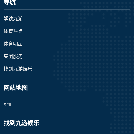
导航
解读九游
体育热点
体育明星
集团服务
找到九游娱乐
网站地图
XML
找到九游娱乐