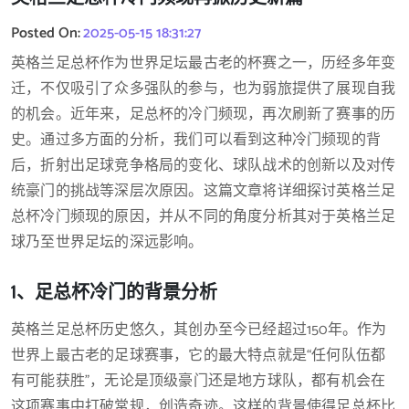
Posted On:
2025-05-15 18:31:27
英格兰足总杯作为世界足坛最古老的杯赛之一，历经多年变
迁，不仅吸引了众多强队的参与，也为弱旅提供了展现自我
的机会。近年来，足总杯的冷门频现，再次刷新了赛事的历
史。通过多方面的分析，我们可以看到这种冷门频现的背
后，折射出足球竞争格局的变化、球队战术的创新以及对传
统豪门的挑战等深层次原因。这篇文章将详细探讨英格兰足
总杯冷门频现的原因，并从不同的角度分析其对于英格兰足
球乃至世界足坛的深远影响。
1、足总杯冷门的背景分析
英格兰足总杯历史悠久，其创办至今已经超过150年。作为
世界上最古老的足球赛事，它的最大特点就是“任何队伍都
有可能获胜”，无论是顶级豪门还是地方球队，都有机会在
这项赛事中打破常规，创造奇迹。这样的背景使得足总杯比