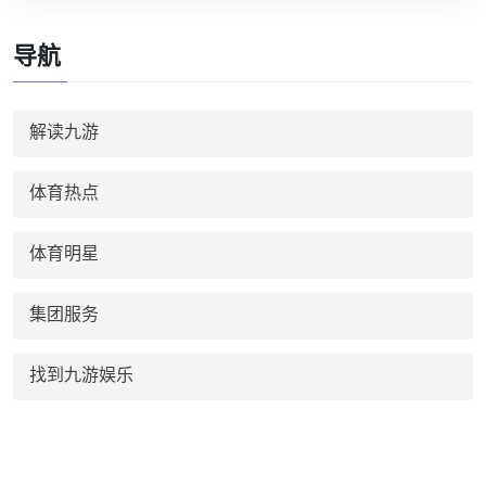
导航
解读九游
体育热点
体育明星
集团服务
找到九游娱乐