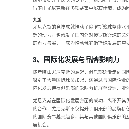
斯不仅提升了球队的竞争力，还加强了俱乐部
得喀山尤尼克斯在多项赛事中屡获佳绩，成为
九游
尤尼克斯的竞技成就推动了俄罗斯篮球整体水
想的动力，也激发了国内外对俄罗斯篮球的关
的潜力与实力，成为推动俄罗斯篮球发展的重
3、国际化发展与品牌影响力
随着喀山尤尼克斯的崛起，俱乐部逐渐走向国
吸引了大量国际球员加盟，还通过与国际企业
际化发展使得俱乐部的影响力扩展至欧洲、亚
尤尼克斯在国际化发展方面的成功，离不开其
的合作，尤尼克斯不仅提升了俱乐部的品牌价
的国际赛事越来越多，其与其他国际俱乐部的
展机会。