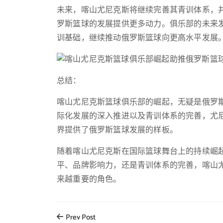
未来，喀山尤尼克斯将继续完善其青训体系，
罗斯篮球的发展提供更多动力。俱乐部的未来
训基础，继续推动俄罗斯篮球向更高水平发展
总结：
喀山尤尼克斯篮球俱乐部的崛起，无疑是俄罗
际化发展的深入推进以及青训体系的完善，尤
界提供了俄罗斯篮球发展的样板。
随着喀山尤尼克斯在国际篮球舞台上的持续崛
平、品牌影响力，还是青训体系的完善，喀山
来越重要的角色。
Prev Post