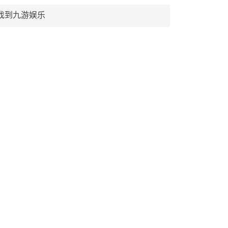
找到九游娱乐