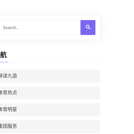
航
解读九游
体育热点
体育明星
集团服务