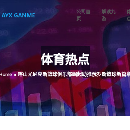
公司首
解读九
页
游
体育热点
Home
喀山尤尼克斯篮球俱乐部崛起助推俄罗斯篮球新篇