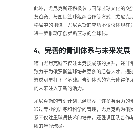
此外，尤尼克斯还积极参与国际篮球文化的交
友谊赛、与国际篮球组织合作等方式，尤尼克
格局中的地位。尤尼克斯的成功不仅仅体现在
进一步推动了俄罗斯篮球的全球化。
4、完善的青训体系与未来发展
喀山尤尼克斯不仅注重竞技成绩的提升，还非
致力于为俄罗斯篮球培养更多的后备人才。通
篮球明星打下了基础。青训体系的完善使得俱
的未来注入了新的活力。
尤尼克斯的青训计划已经培养了许多有潜力的
通过专业的训练和科学的管理，尤尼克斯为俄
系不仅注重球员技术的培养，还强调团队合作
质的年轻球员。