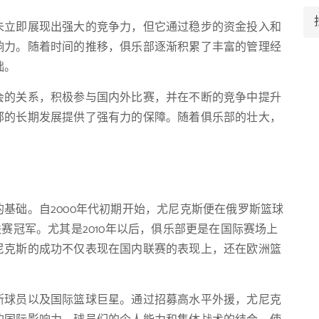
未立即展现出强大的竞争力，但它通过稳步的资金投入和
响力。随着时间的推移，俱乐部逐渐积累了丰富的管理经
础。
会的关系，积极参与国内外比赛，并在不断的竞争中提升
部的长期发展提供了强有力的保障。随着俱乐部的壮大，
基础。自2000年代初期开始，尤尼克斯便在俄罗斯篮球
赛冠军。尤其是2010年以后，俱乐部更是在国际赛场上
尼克斯的成功不仅表现在国内联赛的表现上，还在欧洲篮
。
斯球员以及国际篮球巨星。通过招募高水平外援，尤尼克