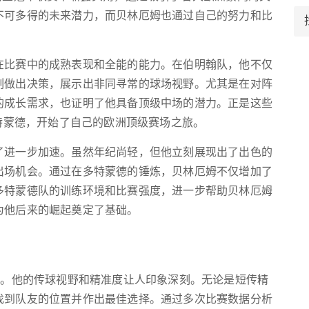
不可多得的未来潜力，而贝林厄姆也通过自己的努力和比
在比赛中的成熟表现和全能的能力。在伯明翰队，他不仅
刻做出决策，展示出非同寻常的球场视野。尤其是在对阵
的成长需求，也证明了他具备顶级中场的潜力。正是这些
多特蒙德，开始了自己的欧洲顶级赛场之旅。
了进一步加速。虽然年纪尚轻，但他立刻展现出了出色的
出场机会。通过在多特蒙德的锤炼，贝林厄姆不仅增加了
多特蒙德队的训练环境和比赛强度，进一步帮助贝林厄姆
为他后来的崛起奠定了基础。
括。他的传球视野和精准度让人印象深刻。无论是短传精
找到队友的位置并作出最佳选择。通过多次比赛数据分析