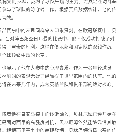
借其稳定的表现，成为了球队中场的主力。尤其是在对阵塞
还参与了球队的防守端工作。根据赛后数据统计，他的传
为高效。
乐部赛事中的表现同样令人印象深刻。在欧冠联赛中，贝
词。在对阵巴黎圣日耳曼的比赛中，他不仅成功打破了对
获得了宝贵的胜利。这样在俱乐部和国家队的双线作战，
到全球顶级中场的蜕变。
，也展示了他在大赛中的心理素质。作为一名年轻球员，
贝林厄姆的表现无疑已经赢得了世界范围内的认可。他的
他将在未来几年内，成为英格兰队和俱乐部的绝对核心。
。随着他在皇家马德里的逐渐融入，贝林厄姆已经开始在
便是面对西甲的高强度对抗，贝林厄姆依然能够凭借其敏
袖。根据西甲赛事中的表现数据，贝林厄姆每场比赛的传