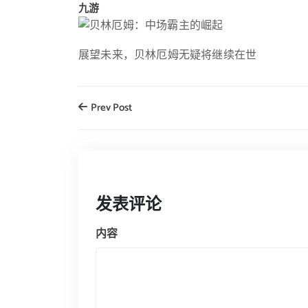
九游
展望未来，贝林厄姆无疑将继续在世
Prev Post
发表评论
内容