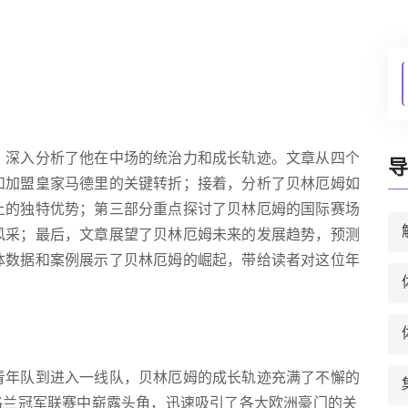
，深入分析了他在中场的统治力和成长轨迹。文章从四个
导
和加盟皇家马德里的关键转折；接着，分析了贝林厄姆如
上的独特优势；第三部分重点探讨了贝林厄姆的国际赛场
风采；最后，文章展望了贝林厄姆未来的发展趋势，预测
体数据和案例展示了贝林厄姆的崛起，带给读者对这位年
青年队到进入一线队，贝林厄姆的成长轨迹充满了不懈的
格兰冠军联赛中崭露头角，迅速吸引了各大欧洲豪门的关