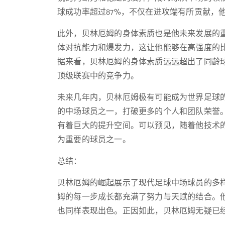
球成功率超过87%，不仅在进攻端有所贡献，
此外，贝林厄姆的身体素质也是他未来发展的
体对抗能力和爆发力，这让他能够在高强度的
据来看，贝林厄姆的身体素质远远超出了同龄
顶级联赛中的竞争力。
未来几年内，贝林厄姆极有可能成为世界足球
的中场球员之一，打破更多的个人和团队荣誉
有着巨大的提升空间。可以预见，随着他技术
为重要的球员之一。
总结：
贝林厄姆的崛起展示了现代足球中场球员的多
姆的每一步成长都充满了努力与天赋的结合。
也同样表现出色。正因如此，贝林厄姆无疑已