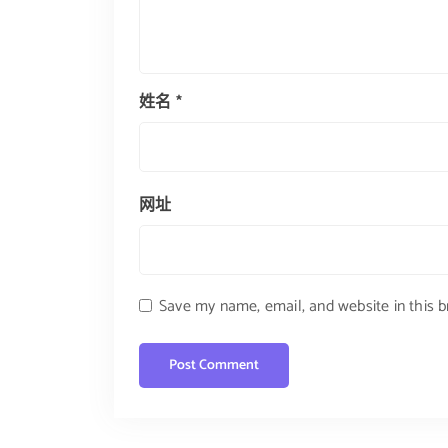
姓名
*
网址
Save my name, email, and website in this 