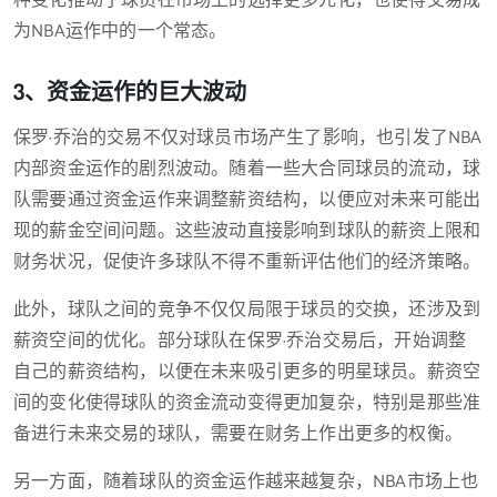
种变化推动了球员在市场上的选择更多元化，也使得交易成
为NBA运作中的一个常态。
3、资金运作的巨大波动
保罗·乔治的交易不仅对球员市场产生了影响，也引发了NBA
内部资金运作的剧烈波动。随着一些大合同球员的流动，球
队需要通过资金运作来调整薪资结构，以便应对未来可能出
现的薪金空间问题。这些波动直接影响到球队的薪资上限和
财务状况，促使许多球队不得不重新评估他们的经济策略。
此外，球队之间的竞争不仅仅局限于球员的交换，还涉及到
薪资空间的优化。部分球队在保罗·乔治交易后，开始调整
自己的薪资结构，以便在未来吸引更多的明星球员。薪资空
间的变化使得球队的资金流动变得更加复杂，特别是那些准
备进行未来交易的球队，需要在财务上作出更多的权衡。
另一方面，随着球队的资金运作越来越复杂，NBA市场上也