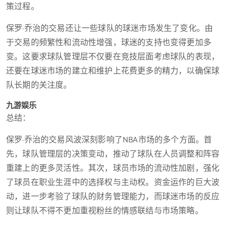
策过程。
保罗·乔治的交易还让一些球队的球迷市场发生了变化。由
于交易的频繁性和流动性增强，球迷的支持也变得更加多
变。这要求球队管理层不仅要在竞技层面考虑球队的表现，
还要在球迷市场的建立和维护上花费更多的精力，以确保球
队长期的关注度。
九游娱乐
总结：
保罗·乔治的交易风波深刻影响了NBA市场的多个方面。首
先，球队管理层的决策变动，推动了球队在人员调整和阵容
重建上的更多灵活性。其次，球员市场的流动性加剧，强化
了球员在职业生涯中的选择权与主动权。资金运作的巨大波
动，进一步考验了球队的财务管理能力，而球迷市场的反应
则让球队不得不更加重视粉丝的情感联结与市场策略。