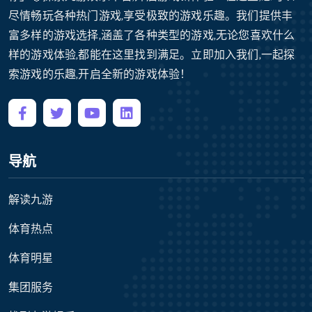
尽情畅玩各种热门游戏,享受极致的游戏乐趣。我们提供丰
富多样的游戏选择,涵盖了各种类型的游戏,无论您喜欢什么
样的游戏体验,都能在这里找到满足。立即加入我们,一起探
索游戏的乐趣,开启全新的游戏体验！
导航
解读九游
体育热点
体育明星
集团服务