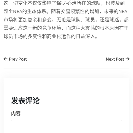
这一切变化不仅仅影响了保罗·乔治所在的球队，也波及到
整个NBA的生态体系。随着交易频繁性的增加，未来的NBA
市场将更加复杂和多变。无论是球队、球员，还是球迷，都
需要适应这一新的竞争环境，而这种大震荡的根本原因在于
球员市场的多变性和商业化运作的日益深入。
Prev Post
Next Post
发表评论
内容