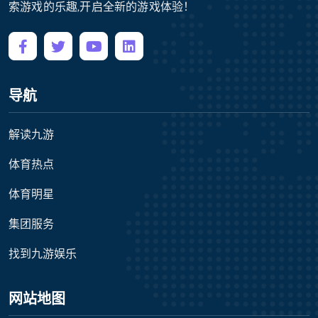
索游戏的乐趣,开启全新的游戏体验！
导航
解读九游
体育热点
体育明星
集团服务
找到九游娱乐
网站地图