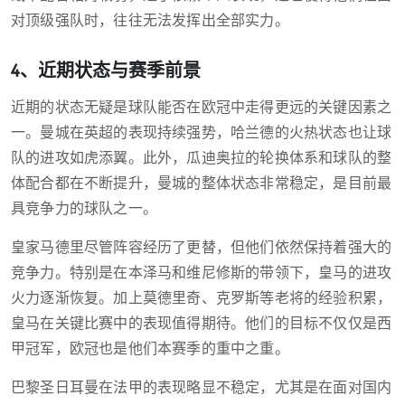
对顶级强队时，往往无法发挥出全部实力。
4、近期状态与赛季前景
近期的状态无疑是球队能否在欧冠中走得更远的关键因素之
一。曼城在英超的表现持续强势，哈兰德的火热状态也让球
队的进攻如虎添翼。此外，瓜迪奥拉的轮换体系和球队的整
体配合都在不断提升，曼城的整体状态非常稳定，是目前最
具竞争力的球队之一。
皇家马德里尽管阵容经历了更替，但他们依然保持着强大的
竞争力。特别是在本泽马和维尼修斯的带领下，皇马的进攻
火力逐渐恢复。加上莫德里奇、克罗斯等老将的经验积累，
皇马在关键比赛中的表现值得期待。他们的目标不仅仅是西
甲冠军，欧冠也是他们本赛季的重中之重。
巴黎圣日耳曼在法甲的表现略显不稳定，尤其是在面对国内