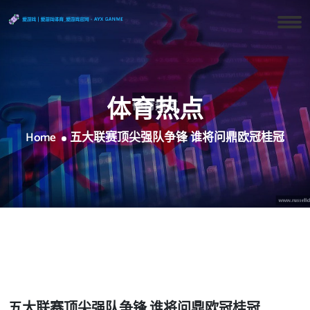
体育热点
Home
五大联赛顶尖强队争锋 谁将问鼎欧冠桂冠
五大联赛顶尖强队争锋 谁将问鼎欧冠桂冠