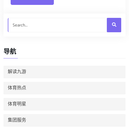
导航
解读九游
体育热点
体育明星
集团服务