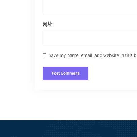
网址
Save my name, email, and website in this 