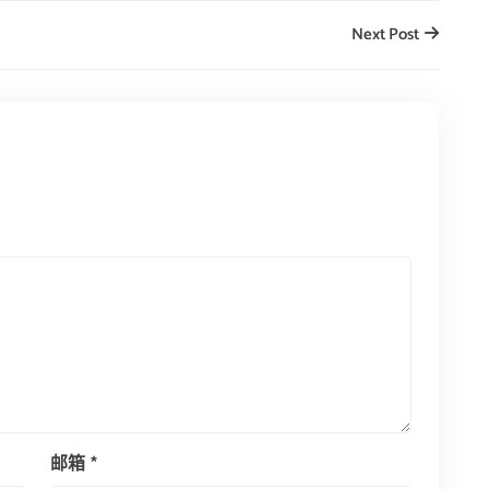
Next Post
邮箱
*