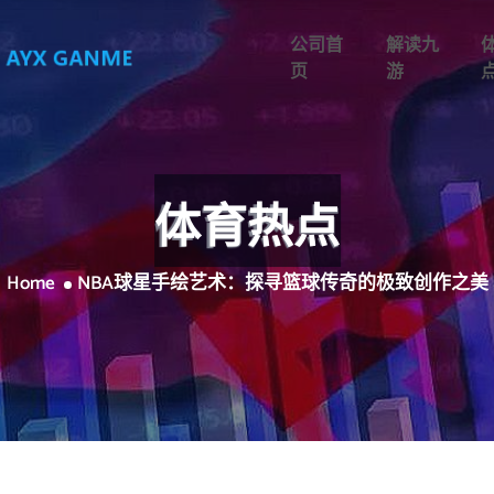
公司首
解读九
页
游
体育热点
Home
NBA球星手绘艺术：探寻篮球传奇的极致创作之美