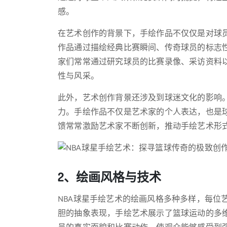
感。
在艺术创作的背景下，手绘作品不仅仅是对球
作品通过描绘经典比赛瞬间、传奇球员的标志
家们常常通过研究球员的比赛录像、采访资料
性与风采。
此外，艺术创作背景还涉及到球迷文化的影响
力。手绘作品不仅是艺术家的个人表达，也是
馈常常激励艺术家不断创新，推动手绘艺术形
2、绘画风格与技术
NBA球星手绘艺术的绘画风格多种多样，每位
胆的抽象表现，手绘艺术展示了篮球运动的多