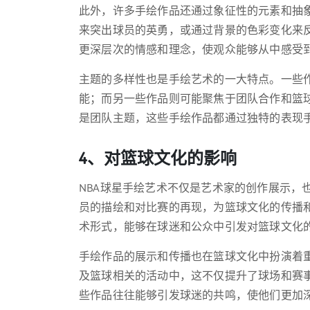
此外，许多手绘作品还通过象征性的元素和抽
来突出球员的英勇，或通过背景的色彩变化来
更深层次的情感和理念，使观众能够从中感受
主题的多样性也是手绘艺术的一大特点。一些
能；而另一些作品则可能聚焦于团队合作和篮
是团队主题，这些手绘作品都通过独特的表现
4、对篮球文化的影响
NBA球星手绘艺术不仅是艺术家的创作展示，
员的描绘和对比赛的再现，为篮球文化的传播
术形式，能够在球迷和公众中引发对篮球文化
手绘作品的展示和传播也在篮球文化中扮演着
及篮球相关的活动中，这不仅提升了球场和赛
些作品往往能够引发球迷的共鸣，使他们更加