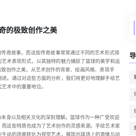
传奇的极致创作之美
的传奇故事，而这些传奇故事常常通过不同的艺术形式得
导
的艺术表现形式，以其独特的魅力捕捉了篮球的美学和运
极致创作之美，从艺术创作的背景、绘画风格、表现手
阐述。通过对这些方面的分析，我们将更好地理解手绘艺
代艺术中的重要地位。
动本身以及相关文化的深刻理解。篮球作为一种广受欢迎
，而这些特质也成为了艺术创作的灵感来源。手绘艺术家
些生动的场景转化为视觉艺术，展现出球场上的激情与动