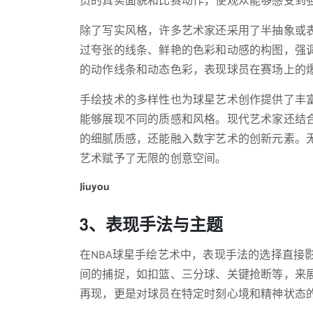
员的真实面貌和比赛动作，使观众能够感受到
除了写实风格，许多艺术家还采用了半抽象或
过夸张的线条、鲜艳的色彩和动感的构图，强
的动作线条和动态色彩，表现球员在赛场上的
手绘技术的多样性也为球星艺术创作提供了丰
能够展现不同的质感和风格。现代艺术家还结
的细腻质感，还能融入数字艺术的创新元素。
艺术赋予了无限的创意空间。
Jiuyou
3、表现手法与主题
在NBA球星手绘艺术中，表现手法的选择直接
间的捕捉，如扣篮、三分球、关键抢断等，来
再现，更是对球员在特定时刻心境和精神状态