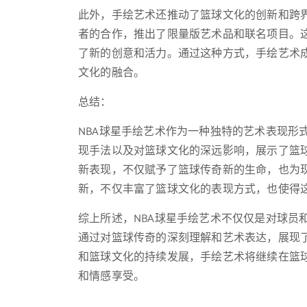
此外，手绘艺术还推动了篮球文化的创新和跨
者的合作，推出了限量版艺术品和联名项目。
了新的创意和活力。通过这种方式，手绘艺术
文化的融合。
总结：
NBA球星手绘艺术作为一种独特的艺术表现形
现手法以及对篮球文化的深远影响，展示了篮
新表现，不仅赋予了篮球传奇新的生命，也为
新，不仅丰富了篮球文化的表现方式，也使得
综上所述，NBA球星手绘艺术不仅仅是对球员
通过对篮球传奇的深刻理解和艺术表达，展现
和篮球文化的持续发展，手绘艺术将继续在篮
和情感享受。