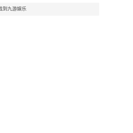
找到九游娱乐