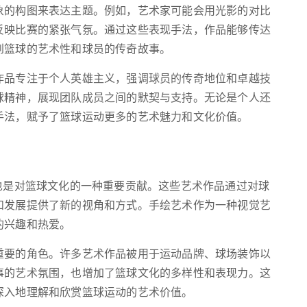
象的构图来表达主题。例如，艺术家可能会用光影的对比
反映比赛的紧张气氛。通过这些表现手法，作品能够传达
到篮球的艺术性和球员的传奇故事。
作品专注于个人英雄主义，强调球员的传奇地位和卓越技
球精神，展现团队成员之间的默契与支持。无论是个人还
手法，赋予了篮球运动更多的艺术魅力和文化价值。
也是对篮球文化的一种重要贡献。这些艺术作品通过对球
和发展提供了新的视角和方式。手绘艺术作为一种视觉艺
的兴趣和热爱。
重要的角色。许多艺术作品被用于运动品牌、球场装饰以
事的艺术氛围，也增加了篮球文化的多样性和表现力。这
深入地理解和欣赏篮球运动的艺术价值。