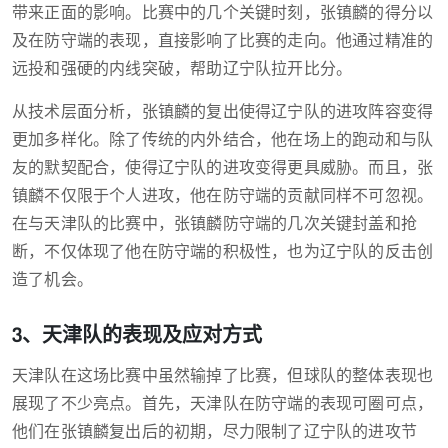
带来正面的影响。比赛中的几个关键时刻，张镇麟的得分以
及在防守端的表现，直接影响了比赛的走向。他通过精准的
远投和强硬的内线突破，帮助辽宁队拉开比分。
从技术层面分析，张镇麟的复出使得辽宁队的进攻阵容变得
更加多样化。除了传统的内外结合，他在场上的跑动和与队
友的默契配合，使得辽宁队的进攻变得更具威胁。而且，张
镇麟不仅限于个人进攻，他在防守端的贡献同样不可忽视。
在与天津队的比赛中，张镇麟防守端的几次关键封盖和抢
断，不仅体现了他在防守端的积极性，也为辽宁队的反击创
造了机会。
3、天津队的表现及应对方式
天津队在这场比赛中虽然输掉了比赛，但球队的整体表现也
展现了不少亮点。首先，天津队在防守端的表现可圈可点，
他们在张镇麟复出后的初期，尽力限制了辽宁队的进攻节