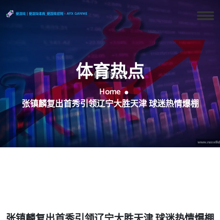
体育热点
Home
张镇麟复出首秀引领辽宁大胜天津 球迷热情爆棚
张镇麟复出首秀引领辽宁大胜天津 球迷热情爆棚