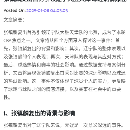
Posted On:
2025-01-08 04:03:03
文章摘要：
张镇麟复出首秀引领辽宁队大胜天津队的比赛，成为了本轮
CBA焦点之一。文章将从四个方面深入探讨这一事件：首
先，张镇麟复出的背景和影响；其次，辽宁队的整体表现以
及张镇麟的个人表现；再次，天津队的表现与其应对方式；
最后，球迷热情和赛事的社会影响。通过数据支持与案例分
析，文章将展现张镇麟复出首秀对比赛的深远影响以及球迷
的热烈反响。这一事件不仅体现了球员个人的实力，更反映
了球迷与球队之间的情感连接，以及赛事在社会中的重要
性。
1、张镇麟复出的背景与影响
张镇麟复出对于辽宁队来说，无疑是一次意义深远的事件。