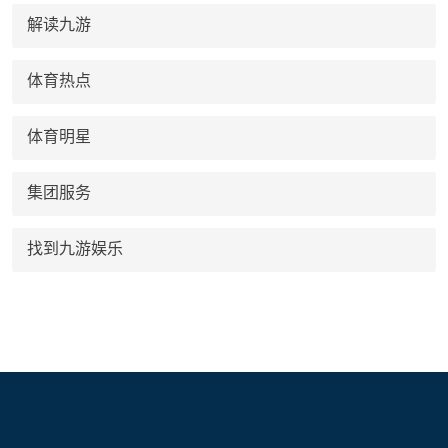
解读九游
体育热点
体育明星
集团服务
找到九游娱乐