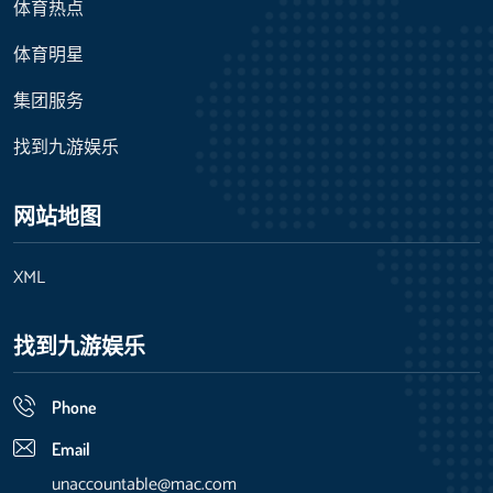
体育热点
体育明星
集团服务
找到九游娱乐
网站地图
XML
找到九游娱乐
Phone
Email
unaccountable@mac.com