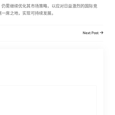
，仍需继续优化其市场策略，以应对日益激烈的国际竞
据一席之地，实现可持续发展。
Next Post