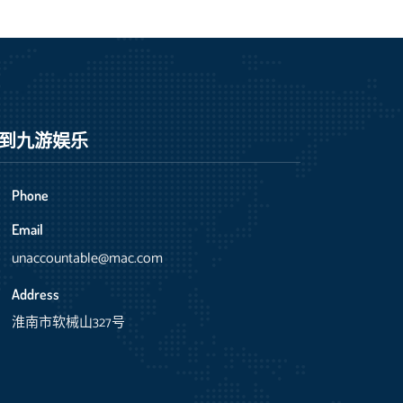
到九游娱乐
Phone
Email
unaccountable@mac.com
Address
淮南市软械山327号