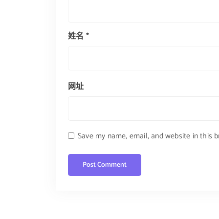
姓名
*
网址
Save my name, email, and website in this 