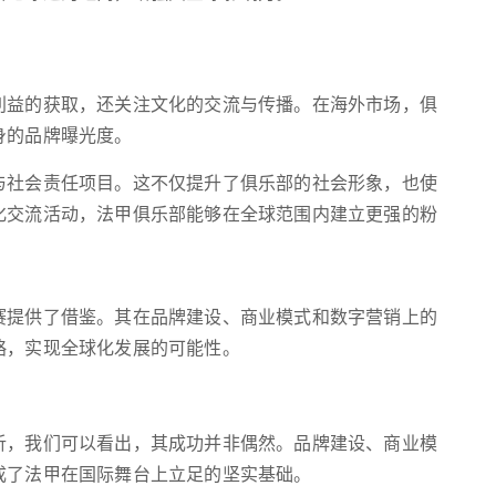
利益的获取，还关注文化的交流与传播。在海外市场，俱
身的品牌曝光度。
与社会责任项目。这不仅提升了俱乐部的社会形象，也使
化交流活动，法甲俱乐部能够在全球范围内建立更强的粉
赛提供了借鉴。其在品牌建设、商业模式和数字营销上的
略，实现全球化发展的可能性。
析，我们可以看出，其成功并非偶然。品牌建设、商业模
成了法甲在国际舞台上立足的坚实基础。