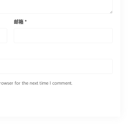
邮箱
*
browser for the next time I comment.