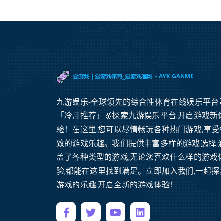
九游娱乐-全球领先的综合性体育在线娱乐平台
「冷月推荐」🥇探索九游娱乐平台,开启游戏新
验！在这里,您可以尽情畅玩各种热门游戏,享受
致的游戏乐趣。我们提供丰富多样的游戏选择,
盖了各种类型的游戏,无论您喜欢什么样的游戏
验,都能在这里找到满足。立即加入我们,一起探
游戏的乐趣,开启全新的游戏体验！