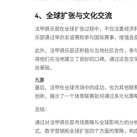
4、全球扩张与文化交流
法甲俱乐部在全球扩张过程中，不仅注重经济
乐部通过举办友谊赛和参与国际赛事，增强自
此外，法甲俱乐部还积极与当地社区合作，参
得他们在当地建立了良好的口碑。通过这些文
丝基础。
九游
最后，法甲在全球市场中的成功，也为其他联
创新，展示了一个体育联赛如何通过多元化策
总结：
通过对法甲俱乐部市场策略与全球影响力的分
式、数字营销和全球扩张四个方面的策略，构