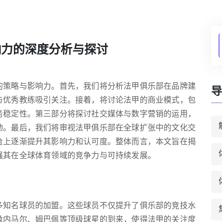
响力的深度分析与探讨
的策略与影响力。首先，我们将分析法甲俱乐部在品牌建
导
与优秀教练吸引关注。接着，将讨论法甲的商业模式，包
务稳定性。第三部分将探讨社交媒体与数字营销的运用，
动。最后，我们将审视法甲俱乐部在全球扩张中的文化交
台上逐渐提升其影响力和认可度。整体而言，本文旨在揭
强其在全球体育领域的竞争力与可持续发展。
多知名球员的加盟。这些球员不仅提升了俱乐部的竞技水
像内马尔、姆巴佩等顶级球星的到来，使得法甲的关注度