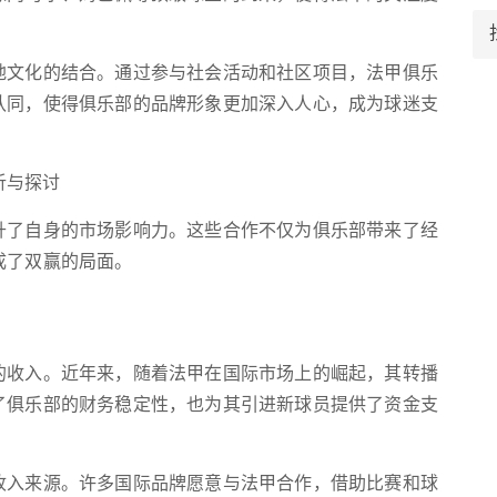
地文化的结合。通过参与社会活动和社区项目，法甲俱乐
认同，使得俱乐部的品牌形象更加深入人心，成为球迷支
升了自身的市场影响力。这些合作不仅为俱乐部带来了经
成了双赢的局面。
的收入。近年来，随着法甲在国际市场上的崛起，其转播
了俱乐部的财务稳定性，也为其引进新球员提供了资金支
收入来源。许多国际品牌愿意与法甲合作，借助比赛和球