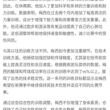
因此，在休赛期，他加入了更加科学和系统的力量训练和耐
力训练。数据表明，梅西在过去两个月内增加了每周两次的
力量训练，这对于增强下肢力量和改善爆发力至关重要。此
外，他还通过跑步和游泳等有氧运动提高了自己的心肺功
能，这些调整将帮助他保持速度和敏捷性，减少比赛中的受
伤风险。
与其以往的训练方法不同，梅西如今更加注重细节。在技术
训练方面，他继续加强控球和传球精度，尤其是在短传和突
破上提高灵活性和反应速度。根据教练团队提供的数据，梅
西的触球和传球成功率在过去的训练中达到了95%以上，展
现了出色的技术稳定性。这一系列的训练目标都显示出梅西
希望在新赛季中继续保持其技术优势并适应不同的比赛节
奏。
通过这些综合性的训练调整，梅西不仅增强了身体素质，也
保持了自己标志性的技巧。结合专业数据，梅西目前的体脂