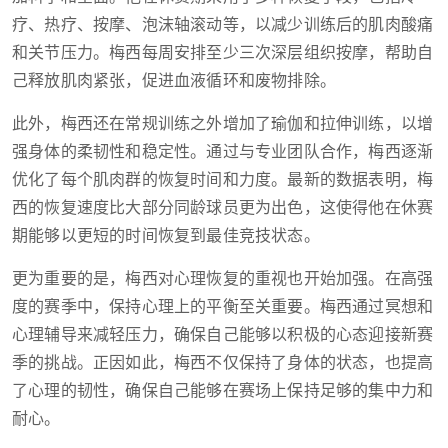
疗、热疗、按摩、泡沫轴滚动等，以减少训练后的肌肉酸痛
和关节压力。梅西每周安排至少三次深层组织按摩，帮助自
己释放肌肉紧张，促进血液循环和废物排除。
此外，梅西还在常规训练之外增加了瑜伽和拉伸训练，以增
强身体的柔韧性和稳定性。通过与专业团队合作，梅西逐渐
优化了每个肌肉群的恢复时间和力度。最新的数据表明，梅
西的恢复速度比大部分同龄球员更为出色，这使得他在休赛
期能够以更短的时间恢复到最佳竞技状态。
更为重要的是，梅西对心理恢复的重视也开始加强。在高强
度的赛季中，保持心理上的平衡至关重要。梅西通过冥想和
心理辅导来减轻压力，确保自己能够以积极的心态迎接新赛
季的挑战。正因如此，梅西不仅保持了身体的状态，也提高
了心理的韧性，确保自己能够在赛场上保持足够的集中力和
耐心。