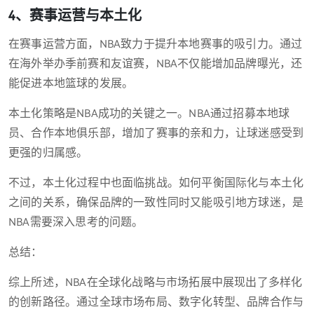
4、赛事运营与本土化
在赛事运营方面，NBA致力于提升本地赛事的吸引力。通过
在海外举办季前赛和友谊赛，NBA不仅能增加品牌曝光，还
能促进本地篮球的发展。
本土化策略是NBA成功的关键之一。NBA通过招募本地球
员、合作本地俱乐部，增加了赛事的亲和力，让球迷感受到
更强的归属感。
不过，本土化过程中也面临挑战。如何平衡国际化与本土化
之间的关系，确保品牌的一致性同时又能吸引地方球迷，是
NBA需要深入思考的问题。
总结：
综上所述，NBA在全球化战略与市场拓展中展现出了多样化
的创新路径。通过全球市场布局、数字化转型、品牌合作与