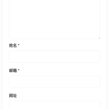
姓名
*
邮箱
*
网址