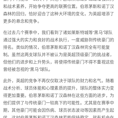
和战术素养，开始争夺更高的联赛位置。伯恩茅斯和诺丁汉
森林的回归，恰好迎合了这种大环境的变化，为英超增添了
更多的悬念和竞争。
在过去几个赛季中，我们看到了诸如莱斯特城等“黑马”球队
通过强大的实力和良好的战术执行，一度威胁到传统豪门的
排名。类似的情况，伯恩茅斯和诺丁汉森林完全有可能复
制。虽然这两支球队并不被认为是英超顶级豪门的挑战者，
但他们的进步和上升势头，将使得传统豪门不得不重视这些
曾经被忽视的“黑马”球队。
此外，英超的竞争不再仅仅取决于球队的财力和名气。随着
战术分析、球员体能和心理素质的提升，球队的整体实力变
得更加重要。伯恩茅斯和诺丁汉森林在这些方面的进步，为
他们提供了与传统豪门一较高下的可能性。尤其是在赛季中
期，其他豪门可能会因伤病、球员状态波动等因素而产生起
伏，这时伯恩茅斯和诺丁汉森林若能保持稳定，就有机会在