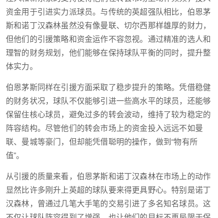
资金用于引进实力派球员。与传统的英超强队相比，伯恩茅
斯和诺丁汉森林虽然没有像曼联、切尔西那样雄厚的财力，
但他们的引援策略和资金运作不容忽视。通过精准的选人和
理智的财务规划，他们能够在保持球队平衡的同时，提升整
体实力。
伯恩茅斯同样在引援方面采取了稳步提升的策略。凭借稳健
的财务状况，球队不仅能够引进一些高水平的球员，还能够
保留住核心球员，避免过多的转会波动，维持了较为稳定的
阵容结构。尽管他们的转会市场上的资金投入远远不如曼
联、曼城等豪门，但却能凭借聪明的操作，做到“物有所
值”。
从引援的质量来看，伯恩茅斯和诺丁汉森林在市场上的动作
显然比许多刚升上英超的球队要来得更具野心。特别是诺丁
汉森林，曾通过几笔大手笔的交易引进了多名知名球员。这
不仅让球队阵容得到了增强，也让他们的目标不再局限于保