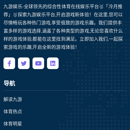
九游娱乐-全球领先的综合性体育在线娱乐平台🥇「冷月推
荐」🥇探索九游娱乐平台,开启游戏新体验！在这里,您可以
尽情畅玩各种热门游戏,享受极致的游戏乐趣。我们提供丰
富多样的游戏选择,涵盖了各种类型的游戏,无论您喜欢什么
样的游戏体验,都能在这里找到满足。立即加入我们,一起探
索游戏的乐趣,开启全新的游戏体验！
导航
解读九游
体育热点
体育明星