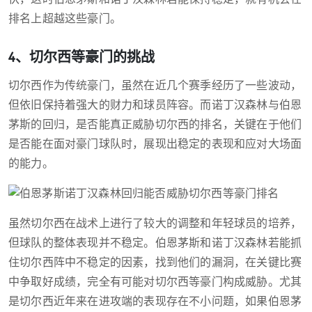
排名上超越这些豪门。
4、切尔西等豪门的挑战
切尔西作为传统豪门，虽然在近几个赛季经历了一些波动，
但依旧保持着强大的财力和球员阵容。而诺丁汉森林与伯恩
茅斯的回归，是否能真正威胁切尔西的排名，关键在于他们
是否能在面对豪门球队时，展现出稳定的表现和应对大场面
的能力。
虽然切尔西在战术上进行了较大的调整和年轻球员的培养，
但球队的整体表现并不稳定。伯恩茅斯和诺丁汉森林若能抓
住切尔西阵中不稳定的因素，找到他们的漏洞，在关键比赛
中争取好成绩，完全有可能对切尔西等豪门构成威胁。尤其
是切尔西近年来在进攻端的表现存在不小问题，如果伯恩茅