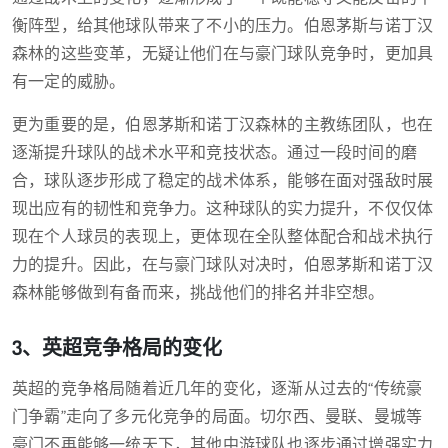
衡阵型，给其他球队带来了不小的压力。伯恩茅斯与诺丁汉
森林的这些变革，无疑让他们在与豪门球队竞争时，更加具
有一定的威胁。
更为重要的是，伯恩茅斯和诺丁汉森林的主教练团队，也在
逐渐提升球队的战术水平和竞技状态。通过一段时间的磨
合，球队逐步形成了稳定的战术体系，能够在面对强敌时展
现出应有的韧性和竞争力。这种球队的实力提升，不仅仅体
现在个人球员的表现上，更体现在全队整体配合和战术执行
力的提升。因此，在与豪门球队对决时，伯恩茅斯和诺丁汉
森林能够做到有备而来，挑战他们的排名并非空想。
3、英超竞争格局的变化
英超的竞争格局随着近几年的变化，逐渐从过去的“传统豪
门争霸”走向了多元化竞争的局面。切尔西、曼联、曼城等
豪门不再能够一统天下，其他中游球队也逐步通过增强实力