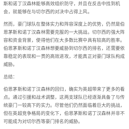
斯和诺丁汉森林能够高效组织防守，并且在反击中找到机
会，就能够在与切尔西的对决中占得上风。
然而，豪门球队在整体实力和阵容深度上的优势，仍然是伯
恩茅斯和诺丁汉森林需要克服的一大挑战。切尔西的强大阵
容和资金背景，使得他们在大多数比赛中具有较高的胜率。
伯恩茅斯和诺丁汉森林想要威胁到切尔西的排名，还需要依
靠稳定的表现和一贯的高效进攻，才能真正对豪门球队构成
威胁。
总结：
伯恩茅斯和诺丁汉森林的回归，确实为英超带来了更多的看
点。通过引援和战术调整，这两支球队已经逐渐具备了与传
统豪门一较高下的实力。尽管他们仍然面临着巨大的挑战，
但在英超竞争格局的变化下，伯恩茅斯和诺丁汉森林并非不
可能成为对切尔西等豪门排名的威胁。