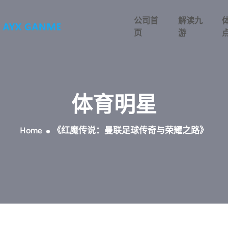
公司首
解读九
页
游
体育明星
Home
《红魔传说：曼联足球传奇与荣耀之路》