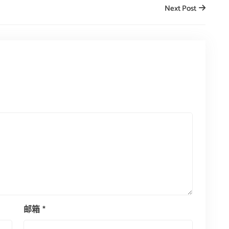
Next Post
邮箱
*