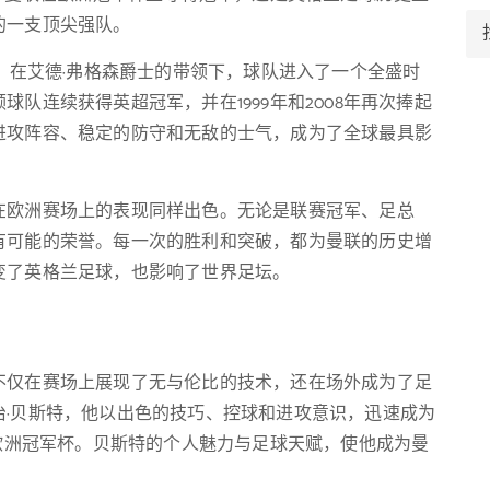
的一支顶尖强队。
代。在艾德·弗格森爵士的带领下，球队进入了一个全盛时
队连续获得英超冠军，并在1999年和2008年再次捧起
进攻阵容、稳定的防守和无敌的士气，成为了全球最具影
在欧洲赛场上的表现同样出色。无论是联赛冠军、足总
有可能的荣誉。每一次的胜利和突破，都为曼联的历史增
变了英格兰足球，也影响了世界足坛。
不仅在赛场上展现了无与伦比的技术，还在场外成为了足
治·贝斯特，他以出色的技巧、控球和进攻意识，迅速成为
了欧洲冠军杯。贝斯特的个人魅力与足球天赋，使他成为曼