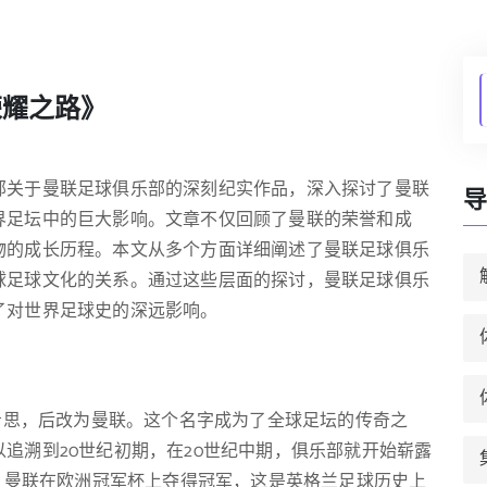
荣耀之路》
部关于曼联足球俱乐部的深刻纪实作品，深入探讨了曼联
导
界足坛中的巨大影响。文章不仅回顾了曼联的荣誉和成
物的成长历程。本文从多个方面详细阐述了曼联足球俱乐
球足球文化的关系。通过这些层面的探讨，曼联足球俱乐
了对世界足球史的深远影响。
顿希思，后改为曼联。这个名字成为了全球足坛的传奇之
追溯到20世纪初期，在20世纪中期，俱乐部就开始崭露
年，曼联在欧洲冠军杯上夺得冠军，这是英格兰足球历史上