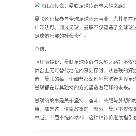
曼联还积极参与全球足球慈善事业，尤其是在
广泛认可。通过足球，曼联不仅塑造了全球球
足球俱乐部的社会责任。
总结：
《红魔传说：曼联足球传奇与荣耀之路》不仅
舞台上无可替代地位的深刻探讨。从曼联的辉
造，曼联的每一个细节都深刻地影响着世界足
曼联都在以其独特的方式塑造着足球的未来。
曼联的故事是关于坚持、奋斗、荣耀与梦想的
持，都是这一传奇故事的一部分。曼联不仅仅
卓越、不屈不挠的精神，这种精神将继续指引