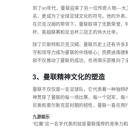
到了90年代，曼联迎来了另一位传奇人物——
名，更成为了全球足球文化的符号。他的外表
在贝克汉姆的带领下，曼联取得了无数荣誉，特
杯、英超联赛和足总杯三冠王的伟大壮举。
除了贝斯特和贝克汉姆，曼联历史上还有许多
守和领导力成为曼联的中场核心；而费迪南德
就不仅推动了曼联的成功，也将俱乐部推向了
3、曼联精神文化的塑造
曼联不仅仅是一支足球队，它代表着一种独特的
神贯穿了曼联的每一场比赛、每一个冠军、每一次失败
尼奥和索尔斯克亚时期的韧性，曼联一直在用
九游娱乐
“红魔”这一名字代表的就是曼联强悍的竞争力