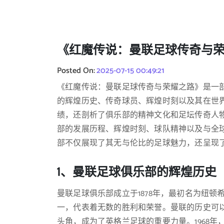
《红魔传说：曼联足球传奇与
Posted On:
2025-07-15 00:49:21
《红魔传说：曼联足球传奇与荣耀之路》是一
的辉煌历史、传奇球员、辉煌时刻以及其在世
绩，还剖析了俱乐部的精神文化和足坛传奇人
部的发展历程、辉煌时刻、球队精神以及与全
部不仅展现了其无与伦比的足球魅力，还呈现
1、曼联足球俱乐部的辉煌历史
曼联足球俱乐部成立于1878年，最初名为纽
一，代表着无数的胜利和荣誉。曼联的历史可以
头角，成为了英格兰足球的重要力量。1968