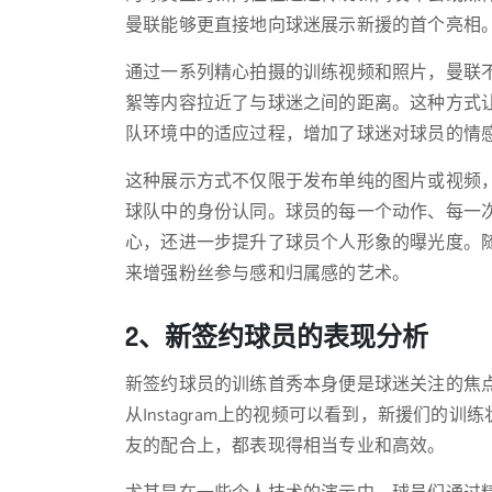
曼联能够更直接地向球迷展示新援的首个亮相
通过一系列精心拍摄的训练视频和照片，曼联
絮等内容拉近了与球迷之间的距离。这种方式
队环境中的适应过程，增加了球迷对球员的情
这种展示方式不仅限于发布单纯的图片或视频
球队中的身份认同。球员的每一个动作、每一
心，还进一步提升了球员个人形象的曝光度。
来增强粉丝参与感和归属感的艺术。
2、新签约球员的表现分析
新签约球员的训练首秀本身便是球迷关注的焦
从Instagram上的视频可以看到，新援们
友的配合上，都表现得相当专业和高效。