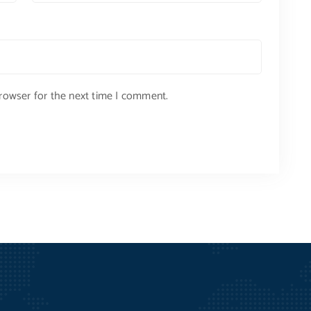
browser for the next time I comment.