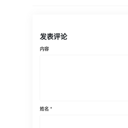
发表评论
内容
姓名
*