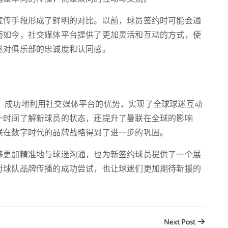
宣传手段形成了鲜明的对比。以前，球员签约时可能会通
而如今，社交媒体平台提供了更加灵活和互动的方式，使
迷对俱乐部的忠诚度和认同感。
练首秀，成功地利用社交媒体平台的优势，实现了全球球迷互动
一时间了解新球员的状态，还提升了曼联在全球的影响
联在数字时代的品牌战略得到了进一步的巩固。
够更加精准地与球迷沟通，也为新签约球员提供了一个展
对球队品牌传播的成功尝试，也让球迷们更加期待新援的
Next Post