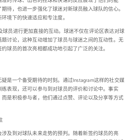
精准的传球、出色的控球和快速的反应展现了他们的能
了期待，也进一步强化了球迷对新球员融入球队的信心。
新环境下的快速适应和专注度。
与球队及球员进行更加直接的互动。球迷不仅在评论区表达对球
话题讨论，这种互动增加了球员与球迷之间的互动性。无
签约球员的首次亮相都成功地引起了广泛的关注。
是一个备受期待的时刻。通过Instagram这样的社交媒
训练表现，还可以参与到对球员的评价和讨论中。事实
，而是积极参与者，他们通过点赞、评论以及分享等方式
会涉及到对球队未来走势的预判。随着新签约球员的亮