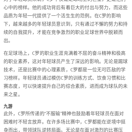
心中的榜样。他的成功背后有着巨大的付出与努力，而这些
品质为年轻一代提供了一个活生生的范例。在C罗的影响
下，越来越多的年轻球员意识到，只有通过不懈的努力和持
续的自我提升，才能在竞争激烈的职业足球世界中脱颖而
出。
在足球场上，C罗的职业生涯充满着不屈的奋斗精神和极高
的职业素养，这对年轻球员产生了深远的影响。无论是踢球
技术，还是比赛中的心理素质，C罗都是一位无可匹敌的学
习榜样。年轻球员通过模仿C罗的训练方式、饮食习惯和比
赛态度，可以快速提升自己的综合素质，进而成为球队的未
来之星。
九游
此外，C罗所传递的“不服输”精神也鼓励着年轻球员在面对
困难时不轻言放弃。在许多场比赛中，C罗都能在逆境中挺
身而出，带领球队逆转局面。无论是在面对激烈的比赛压