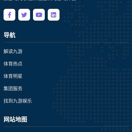
导航
解读九游
体育热点
体育明星
集团服务
找到九游娱乐
网站地图