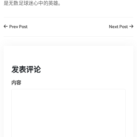
是无数足球迷心中的英雄。
Prev Post
Next Post
发表评论
内容