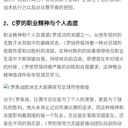
战术执行力以及对比赛节奏的把控。
2、C罗的职业精神与个人态度
职业精神和个人态度是C罗成功的关键之一。从他年轻时的
无数汗水到如今的巅峰状态，C罗始终保持着一种对足球的
极致热爱和对胜利的渴望。这种对胜利的执着使得他在职业
生涯中不断突破自我，持续地向前迈进。即便是在年纪增大
的时候，C罗依然保持着严格的训练和自我要求，这种敬业
精神值得所有年轻球员学习。
对于C罗来说，比赛不仅仅是为了个人的荣誉，更是为了球
队的胜利。他从未停止过对完美比赛的追求，而这种精神和
态度影响着周围的每一个队友。无论是在葡萄牙国家队，还
是在不同的俱乐部，C罗的领导力无疑是推动团队向前的动