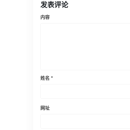
发表评论
内容
姓名
*
网址