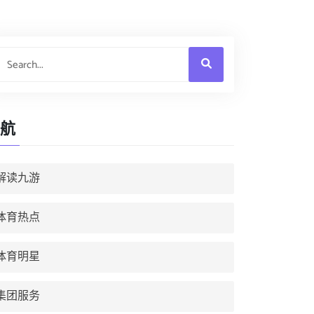
航
解读九游
体育热点
体育明星
集团服务