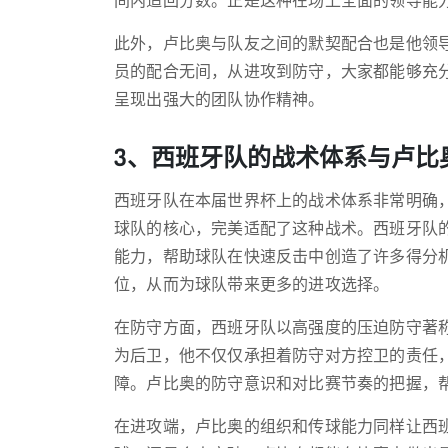
间内追回分数。正是这种在场上全面的领导能
此外，卢比奥与队友之间的默契配合也是他领
员的配合无间，从进攻到防守，大家都能够充
呈现出强大的团队协作精神。
3、西班牙队的战术体系与卢比
西班牙队在本届世界杯上的战术体系非常明确
球队的核心，完美适配了这种战术。西班牙队
能力，帮助球队在快速反击中创造了许多得分
位，从而为球队带来更多的进攻选择。
在防守方面，西班牙队以高强度的压迫防守著
为后卫，他不仅仅承担着防守对方控卫的责任
障。卢比奥的防守意识和对比赛节奏的把握，
在进攻端，卢比奥的组织和传球能力同样让西