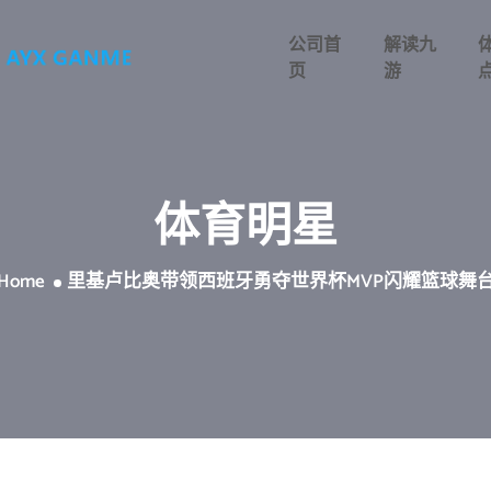
公司首
解读九
页
游
体育明星
Home
里基卢比奥带领西班牙勇夺世界杯MVP闪耀篮球舞