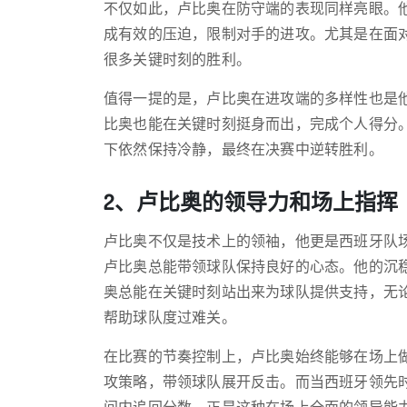
不仅如此，卢比奥在防守端的表现同样亮眼。
成有效的压迫，限制对手的进攻。尤其是在面
很多关键时刻的胜利。
值得一提的是，卢比奥在进攻端的多样性也是他
比奥也能在关键时刻挺身而出，完成个人得分
下依然保持冷静，最终在决赛中逆转胜利。
2、卢比奥的领导力和场上指挥
卢比奥不仅是技术上的领袖，他更是西班牙队
卢比奥总能带领球队保持良好的心态。他的沉
奥总能在关键时刻站出来为球队提供支持，无
帮助球队度过难关。
在比赛的节奏控制上，卢比奥始终能够在场上
攻策略，带领球队展开反击。而当西班牙领先