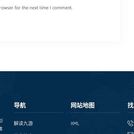
browser for the next time I comment.
导航
网站地图
找

解读九游
XML
体