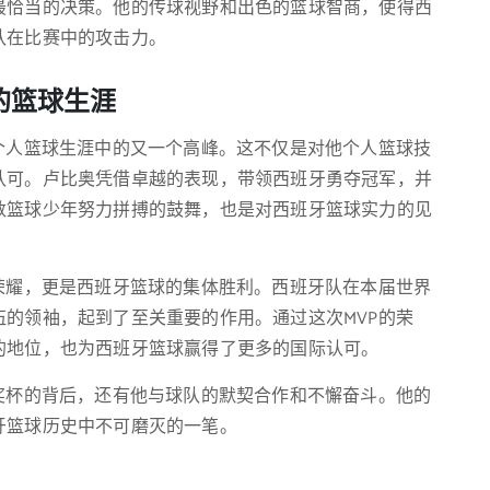
最恰当的决策。他的传球视野和出色的篮球智商，使得西
队在比赛中的攻击力。
的篮球生涯
个人篮球生涯中的又一个高峰。这不仅是对他个人篮球技
认可。卢比奥凭借卓越的表现，带领西班牙勇夺冠军，并
数篮球少年努力拼搏的鼓舞，也是对西班牙篮球实力的见
荣耀，更是西班牙篮球的集体胜利。西班牙队在本届世界
的领袖，起到了至关重要的作用。通过这次MVP的荣
的地位，也为西班牙篮球赢得了更多的国际认可。
奖杯的背后，还有他与球队的默契合作和不懈奋斗。他的
牙篮球历史中不可磨灭的一笔。