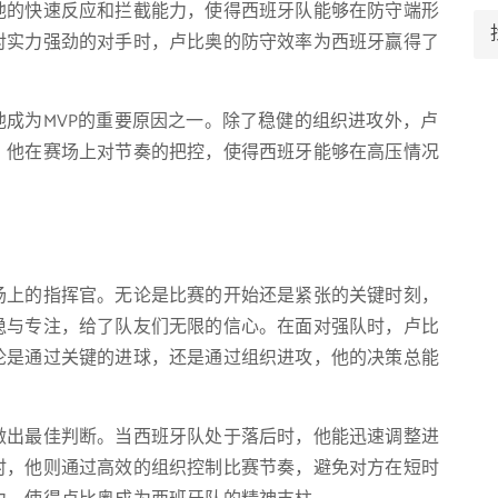
他的快速反应和拦截能力，使得西班牙队能够在防守端形
对实力强劲的对手时，卢比奥的防守效率为西班牙赢得了
成为MVP的重要原因之一。除了稳健的组织进攻外，卢
。他在赛场上对节奏的把控，使得西班牙能够在高压情况
场上的指挥官。无论是比赛的开始还是紧张的关键时刻，
稳与专注，给了队友们无限的信心。在面对强队时，卢比
论是通过关键的进球，还是通过组织进攻，他的决策总能
做出最佳判断。当西班牙队处于落后时，他能迅速调整进
时，他则通过高效的组织控制比赛节奏，避免对方在短时