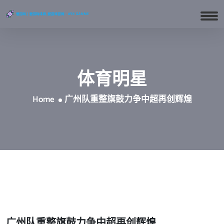
体育明星
Home
广州队重整旗鼓力争中超再创辉煌
广州队重整旗鼓力争中超再创辉煌