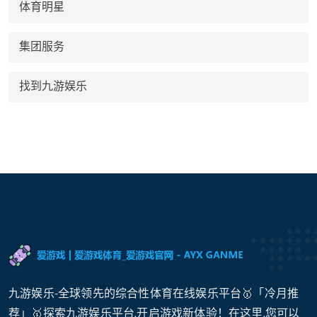
体育明星
集团服务
找到九游娱乐
九游娱乐-全球领先的综合性体育在线娱乐平台🥇「冷月推
荐」🥇探索九游娱乐平台,开启游戏新体验！在这里,您可以