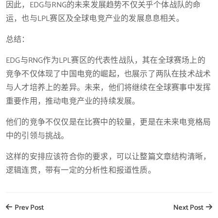
因此，EDG与RNG的未来发展趋势不仅关乎个体战队的命
运，也与LPL赛区及全球电竞产业的发展息息相关。
总结：
EDG与RNG作为LPL赛区的代表性战队，其在全球赛场上的
竞争不仅体现了中国电竞的崛起，也展示了两队在技术战术
与人才培养上的差异。未来，他们将继续在全球赛事中发挥
重要作用，推动电竞产业的持续发展。
他们的竞争不仅仅是在比赛中的较量，更是在未来电竞格局
中的引领与挑战。
这样的安排应该符合你的要求，可以让整篇文章结构清晰，
逻辑连贯，带有一定的分析性和报道性质。
Prev Post
Next Post