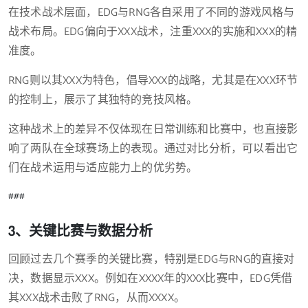
在技术战术层面，EDG与RNG各自采用了不同的游戏风格与
战术布局。EDG偏向于XXX战术，注重XXX的实施和XXX的精
准度。
RNG则以其XXX为特色，倡导XXX的战略，尤其是在XXX环节
的控制上，展示了其独特的竞技风格。
这种战术上的差异不仅体现在日常训练和比赛中，也直接影
响了两队在全球赛场上的表现。通过对比分析，可以看出它
们在战术运用与适应能力上的优劣势。
###
3、关键比赛与数据分析
回顾过去几个赛季的关键比赛，特别是EDG与RNG的直接对
决，数据显示XXX。例如在XXXX年的XXX比赛中，EDG凭借
其XXX战术击败了RNG，从而XXXX。