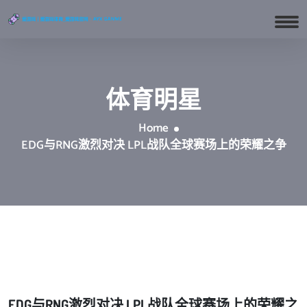
体育明星
Home
EDG与RNG激烈对决 LPL战队全球赛场上的荣耀之争
EDG与RNG激烈对决 LPL战队全球赛场上的荣耀之