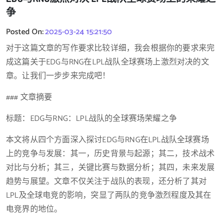
争
Posted On:
2025-03-24 15:21:50
对于这篇文章的写作要求比较详细，我会根据你的要求来完
成这篇关于EDG与RNG在LPL战队全球赛场上激烈对决的文
章。让我们一步步来完成吧！
### 文章摘要
标题：EDG与RNG：LPL战队的全球赛场荣耀之争
本文将从四个方面深入探讨EDG与RNG在LPL战队全球赛场
上的竞争与发展：其一，历史背景与起源；其二，技术战术
对比与分析；其三，关键比赛与数据分析；其四，未来发展
趋势与展望。文章不仅关注于战队的表现，还分析了其对
LPL及全球电竞的影响，突显了两队的竞争激烈程度及其在
电竞界的地位。