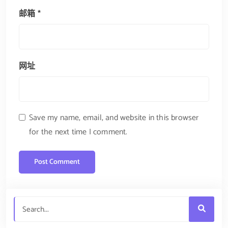
邮箱
*
网址
Save my name, email, and website in this browser
for the next time I comment.