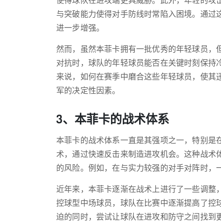
使得球队在进攻端更具威胁。此外，年轻的攻
与突破能力使得对手防线时常陷入困境。通过
进一步增强。
然而，虽然本菲卡拥有一批优秀的年轻球员，
对抗时，球队的年轻球员能否在关键时刻保持
来说，如何在赛季中磨合这些年轻球员，使其
军的决定性因素。
3、本菲卡的战术体系
本菲卡的战术体系一直是其强项之一，特别是
术，通过快速反击来制造进攻机会。这种战术
的风险。例如，在与实力较强的对手对阵时，
近年来，本菲卡逐渐在战术上进行了一些调整
控球型中场球员，球队在比赛中逐渐提高了控
迫的同时，尝试让球队在进攻和防守之间找到