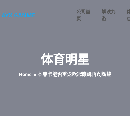
公司首
解读九
页
游
体育明星
Home
本菲卡能否重返欧冠巅峰再创辉煌