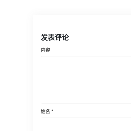
发表评论
内容
姓名
*