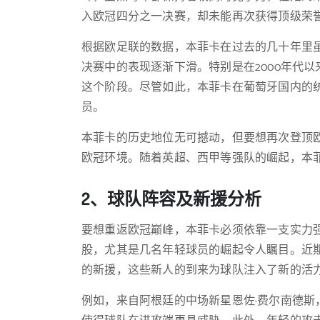
入欧冠四分之一决赛，却未能再次获得顶级荣
根据欧足联的数据，本菲卡在过去的几十年里
决赛中的表现逐渐下滑。特别是在2000年代
这个阶段。尽管如此，本菲卡在葡萄牙国内的
员。
本菲卡的历史地位无可撼动，但要想再次登顶
欧冠环境。随着英超、西甲等强队的崛起，本
2、球队阵容及新援分析
要想重返欧冠巅峰，本菲卡必须依靠一支实力
股，尤其是几名年轻球员的崛起令人瞩目。近
的新援，这些新人的到来为球队注入了新的活
例如，来自阿根廷的中场新星恩佐·费尔南德