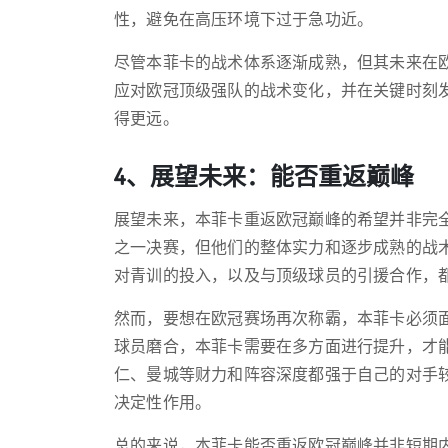
性，避免在高压环境下过于急功近。
尽管本菲卡的战术体系逐渐成熟，但其未来在
应对欧冠顶级强队的战术变化，并在关键时刻
得更远。
4、展望未来：能否重返巅峰
展望未来，本菲卡重返欧冠巅峰的希望并非完
之一决赛，但他们的整体实力和逐步成熟的战
对青训的投入，以及与顶级球员的引援合作，
然而，要想在欧冠赛场再次称霸，本菲卡必须
球员磨合，本菲卡需要在多方面进行提升，才
仁、曼城等财力和阵容深度都强于自己的对手
决定性作用。
总的来说，本菲卡能否重返欧冠巅峰并非短期