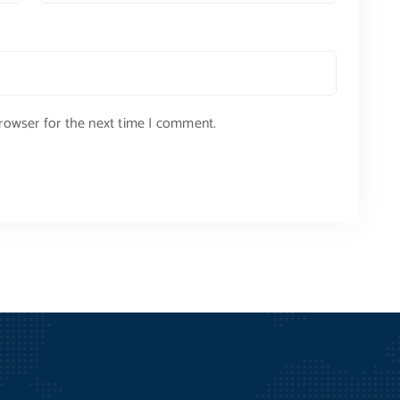
browser for the next time I comment.