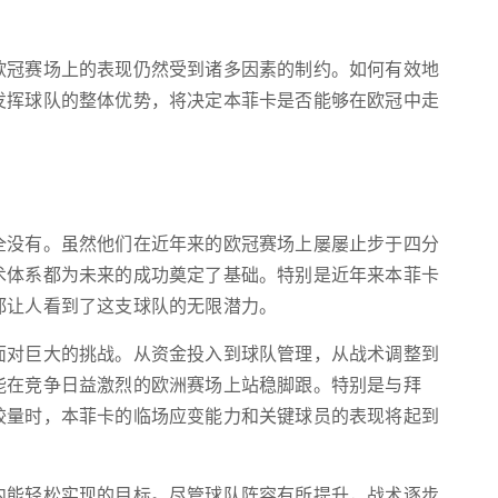
欧冠赛场上的表现仍然受到诸多因素的制约。如何有效地
发挥球队的整体优势，将决定本菲卡是否能够在欧冠中走
全没有。虽然他们在近年来的欧冠赛场上屡屡止步于四分
术体系都为未来的成功奠定了基础。特别是近年来本菲卡
都让人看到了这支球队的无限潜力。
面对巨大的挑战。从资金投入到球队管理，从战术调整到
能在竞争日益激烈的欧洲赛场上站稳脚跟。特别是与拜
较量时，本菲卡的临场应变能力和关键球员的表现将起到
内能轻松实现的目标。尽管球队阵容有所提升，战术逐步