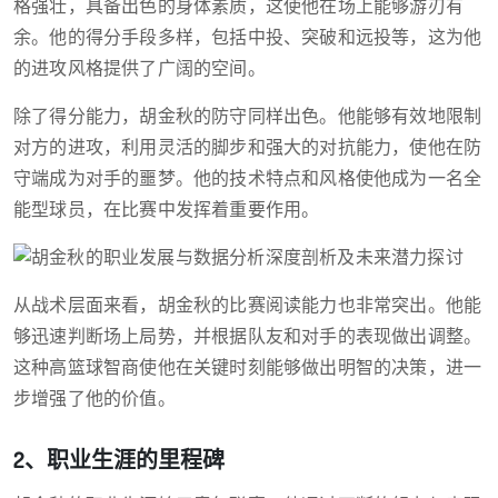
格强壮，具备出色的身体素质，这使他在场上能够游刃有
余。他的得分手段多样，包括中投、突破和远投等，这为他
的进攻风格提供了广阔的空间。
除了得分能力，胡金秋的防守同样出色。他能够有效地限制
对方的进攻，利用灵活的脚步和强大的对抗能力，使他在防
守端成为对手的噩梦。他的技术特点和风格使他成为一名全
能型球员，在比赛中发挥着重要作用。
从战术层面来看，胡金秋的比赛阅读能力也非常突出。他能
够迅速判断场上局势，并根据队友和对手的表现做出调整。
这种高篮球智商使他在关键时刻能够做出明智的决策，进一
步增强了他的价值。
2、职业生涯的里程碑