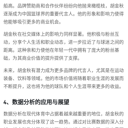
船高。品牌赞助商和合作伙伴纷纷向他抛来橄榄枝，胡金秋
逐渐成为中国篮球界的重要代言人。他的形象和影响力使得
他能够吸引更多的商业机会。
胡金秋在社交媒体上的影响力同样显著。他积极与粉丝互
动，分享个人生活和职业动态，进一步拉近了与球迷之间的
距离。这种亲和力使他在年轻一代中拥有了庞大的粉丝基
础，为其商业价值的提升提供了支撑。
未来，胡金秋有潜力成为更多品牌的代言人，尤其是在运动
装备、饮料等领域。他的市场价值将随着职业生涯的发展而
不断提升，这也将为他的球队和个人生涯带来更多的收益。
4、数据分析的应用与展望
数据分析在现代体育中占据着越来越重要的地位，胡金秋的
职业发展也充分体现了这一趋势。通过对比赛数据的深入分