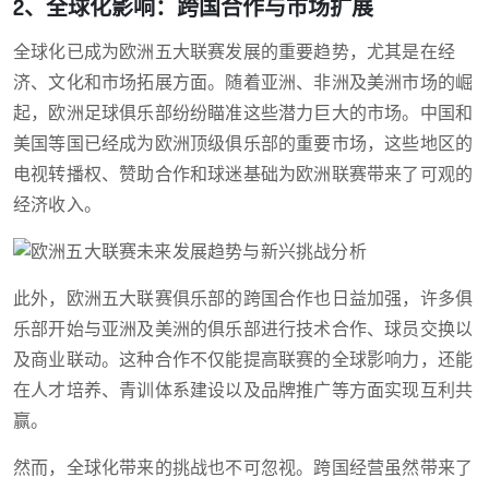
2、全球化影响：跨国合作与市场扩展
全球化已成为欧洲五大联赛发展的重要趋势，尤其是在经
济、文化和市场拓展方面。随着亚洲、非洲及美洲市场的崛
起，欧洲足球俱乐部纷纷瞄准这些潜力巨大的市场。中国和
美国等国已经成为欧洲顶级俱乐部的重要市场，这些地区的
电视转播权、赞助合作和球迷基础为欧洲联赛带来了可观的
经济收入。
此外，欧洲五大联赛俱乐部的跨国合作也日益加强，许多俱
乐部开始与亚洲及美洲的俱乐部进行技术合作、球员交换以
及商业联动。这种合作不仅能提高联赛的全球影响力，还能
在人才培养、青训体系建设以及品牌推广等方面实现互利共
赢。
然而，全球化带来的挑战也不可忽视。跨国经营虽然带来了