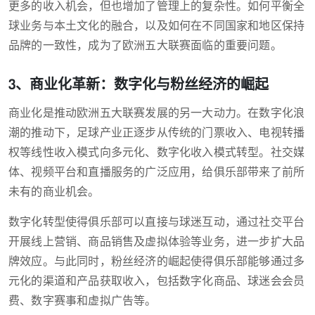
更多的收入机会，但也增加了管理上的复杂性。如何平衡全
球业务与本土文化的融合，以及如何在不同国家和地区保持
品牌的一致性，成为了欧洲五大联赛面临的重要问题。
3、商业化革新：数字化与粉丝经济的崛起
商业化是推动欧洲五大联赛发展的另一大动力。在数字化浪
潮的推动下，足球产业正逐步从传统的门票收入、电视转播
权等线性收入模式向多元化、数字化收入模式转型。社交媒
体、视频平台和直播服务的广泛应用，给俱乐部带来了前所
未有的商业机会。
数字化转型使得俱乐部可以直接与球迷互动，通过社交平台
开展线上营销、商品销售及虚拟体验等业务，进一步扩大品
牌效应。与此同时，粉丝经济的崛起使得俱乐部能够通过多
元化的渠道和产品获取收入，包括数字化商品、球迷会会员
费、数字赛事和虚拟广告等。