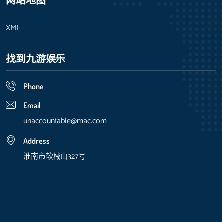
网站地图
XML
找到九游娱乐
Phone
Email
unaccountable@mac.com
Address
淮南市软械山327号