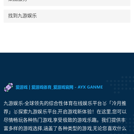
找到九游娱乐
九游娱乐-全球领先的综合性体育在线娱乐平台🥇「冷月推
荐」🥇探索九游娱乐平台,开启游戏新体验！在这里,您可以
尽情畅玩各种热门游戏,享受极致的游戏乐趣。我们提供丰
富多样的游戏选择,涵盖了各种类型的游戏,无论您喜欢什么