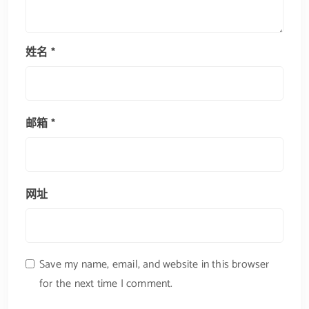
姓名
*
邮箱
*
网址
Save my name, email, and website in this browser
for the next time I comment.