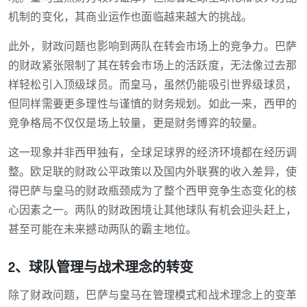
机制的变化，其商业运作也面临越来越大的挑战。
此外，财政问题也影响到两队在转会市场上的竞争力。巴萨
的财政紧张限制了其在转会市场上的活跃度，无法像过去那
样轻松引入顶级球员。而皇马，虽然仍能吸引世界级球员，
但同样需要更多理性与谨慎的财务规划。如此一来，西甲的
竞争格局不仅仅是场上较量，更是财务博弈的较量。
这一现象并非西甲独有，全球足球界的经济环境都在经历调
整。欧足联的财政公平政策以及国内外联赛的收入差异，使
得巴萨与皇马的财政瓶颈成为了整个西甲竞争生态变化的核
心因素之一。两队的财政困境让其他球队有机会迎头赶上，
甚至可能在未来撼动两队的霸主地位。
2、球队管理与战术理念的转变
除了财政问题，巴萨与皇马在管理模式和战术理念上的变革