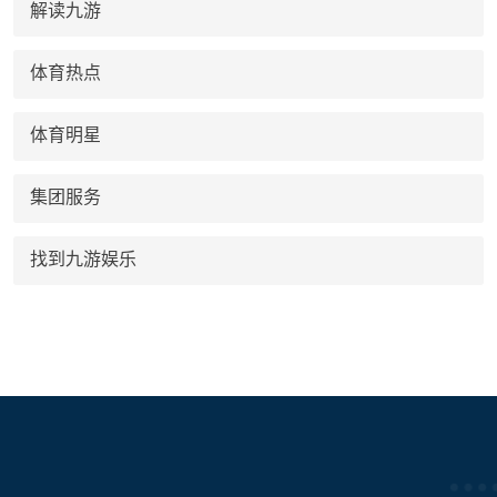
解读九游
体育热点
体育明星
集团服务
找到九游娱乐