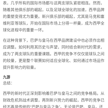
表，几乎所有的国际市场都与这两支球队紧密相连。然而，
随着其他俱乐部的崛起，以及足球全球化的加速，西甲品牌
的重塑变得尤为重要。新兴俱乐部的崛起，尤其是马竞和塞
维利亚等球队，开始在国际市场上分得一杯羹，成为西甲全
球化进程中的重要一环。
在这种背景下，巴萨与皇马在西甲品牌建设中也必须作出相
应调整。如何利用其历史与声望，同时结合新时代的需求，
成为了两支球队的重要课题。西甲的竞争不仅仅是球队之间
的较量，更是整个联赛如何适应全球化、如何通过市场运作
提升影响力的较量。
九游
总结：
西甲的新时代正深刻影响着巴萨与皇马之间的竞争格局。从
财政危机到战术调整，再到新兴势力的崛起，西甲的竞争已
经不再是传统的“巴萨与皇马之争”。无论是巴萨、皇马，还