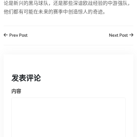
论是新兴的黑马球队，还是那些深谙欧战经验的中游强队，
他们都有可能在未来的赛季中创造惊人的奇迹。
Prev Post
Next Post
发表评论
内容