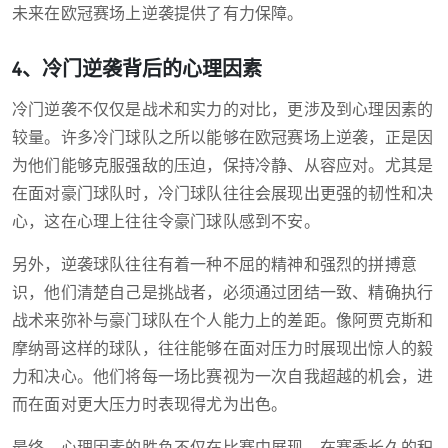
未来在欧冠赛场上逆袭提供了有力保障。
4、冷门逆袭背后的心理因素
冷门逆袭不仅仅是战术和实力的对比，更涉及到心理因素的
较量。许多冷门球队之所以能够在欧冠赛场上逆袭，正是因
为他们能够克服强敌的压迫，保持冷静、从容应对。尤其是
在面对豪门球队时，冷门球队往往会展现出更强的韧性和决
心，这在心理上往往令豪门球队感到不安。
另外，逆袭球队往往有着一种不屈的精神和强烈的拼搏意
识，他们清楚自己是挑战者，必须通过团结一致、精确执行
战术来弥补与豪门球队在个人能力上的差距。像阿贾克斯和
摩纳哥这样的球队，往往能够在面对压力时展现出惊人的毅
力和决心。他们将每一场比赛视为一次自我超越的机会，进
而在面对更大压力时表现得尤为出色。