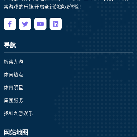
索游戏的乐趣,开启全新的游戏体验！
导航
解读九游
体育热点
体育明星
集团服务
找到九游娱乐
网站地图