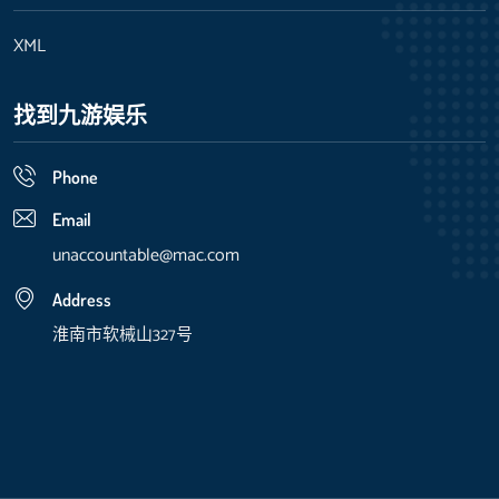
XML
找到九游娱乐
Phone
Email
unaccountable@mac.com
Address
淮南市软械山327号