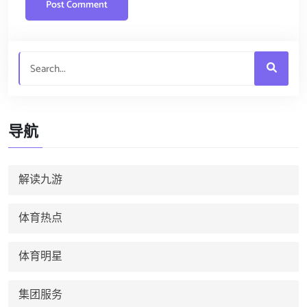
导航
解读九游
体育热点
体育明星
集团服务