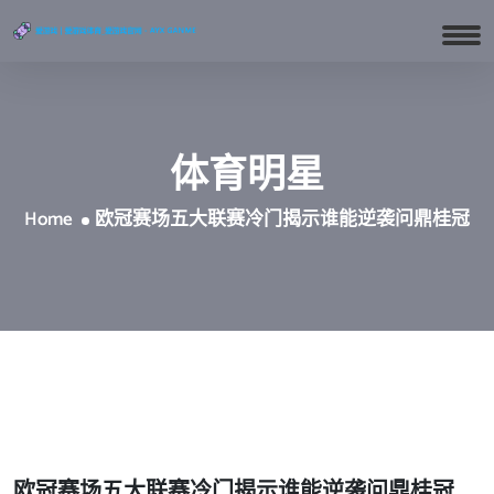
体育明星
Home
欧冠赛场五大联赛冷门揭示谁能逆袭问鼎桂冠
欧冠赛场五大联赛冷门揭示谁能逆袭问鼎桂冠