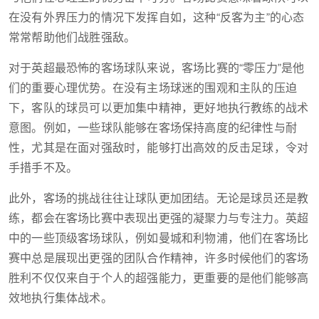
在没有外界压力的情况下发挥自如，这种“反客为主”的心态
常常帮助他们战胜强敌。
对于英超最恐怖的客场球队来说，客场比赛的“零压力”是他
们的重要心理优势。在没有主场球迷的围观和主队的压迫
下，客队的球员可以更加集中精神，更好地执行教练的战术
意图。例如，一些球队能够在客场保持高度的纪律性与耐
性，尤其是在面对强敌时，能够打出高效的反击足球，令对
手措手不及。
此外，客场的挑战往往让球队更加团结。无论是球员还是教
练，都会在客场比赛中表现出更强的凝聚力与专注力。英超
中的一些顶级客场球队，例如曼城和利物浦，他们在客场比
赛中总是展现出更强的团队合作精神，许多时候他们的客场
胜利不仅仅来自于个人的超强能力，更重要的是他们能够高
效地执行集体战术。