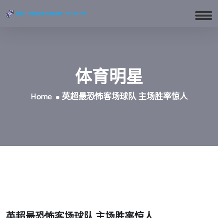
体育明星
Home
英超最恐怖客场球队 主场胜率惊人
英超最恐怖客场球队 主场胜率惊人