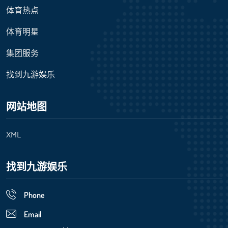
体育热点
体育明星
集团服务
找到九游娱乐
网站地图
XML
找到九游娱乐
Phone
Email