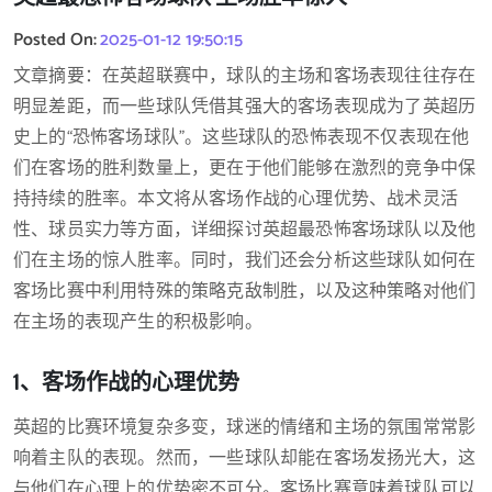
Posted On:
2025-01-12 19:50:15
文章摘要：在英超联赛中，球队的主场和客场表现往往存在
明显差距，而一些球队凭借其强大的客场表现成为了英超历
史上的“恐怖客场球队”。这些球队的恐怖表现不仅表现在他
们在客场的胜利数量上，更在于他们能够在激烈的竞争中保
持持续的胜率。本文将从客场作战的心理优势、战术灵活
性、球员实力等方面，详细探讨英超最恐怖客场球队以及他
们在主场的惊人胜率。同时，我们还会分析这些球队如何在
客场比赛中利用特殊的策略克敌制胜，以及这种策略对他们
在主场的表现产生的积极影响。
1、客场作战的心理优势
英超的比赛环境复杂多变，球迷的情绪和主场的氛围常常影
响着主队的表现。然而，一些球队却能在客场发扬光大，这
与他们在心理上的优势密不可分。客场比赛意味着球队可以