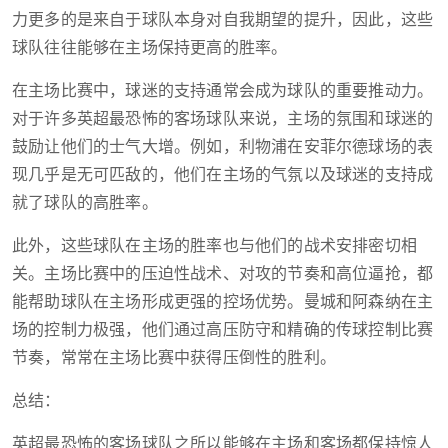
力更多的是来自于球队本身对自我期望的提升，因此，这些
球队往往能够在主场保持更高的胜率。
在主场比赛中，球迷的支持通常会成为球队的重要推动力。
对于许多英超最恐怖的客场球队来说，主场的氛围和球迷的
鼓励让他们的士气大增。例如，利物浦在安菲尔德球场的表
现几乎是无可匹敌的，他们在主场的气氛以及球迷的支持成
就了球队的高胜率。
此外，这些球队在主场的胜率也与他们的战术安排密切相
关。主场比赛中的压迫性战术、对攻的节奏和高位逼抢，都
能帮助球队在主场形成更强的控场优势。曼城和阿森纳在主
场的控制力极强，他们通过高压防守和精确的传球控制比赛
节奏，常常在主场比赛中获得压倒性的胜利。
总结：
英超最恐怖的客场球队之所以能够在主场和客场都保持惊人